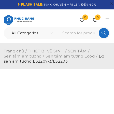
FLASH SALE:
INAX KHUYẾN MÃI LÊN ĐẾN 40%
0
0
Trang chủ
/
THIẾT BỊ VỆ SINH
/
SEN TẮM
/
Sen tắm âm tường
/
Sen tắm âm tường Ecod
/
Bộ
sen âm tường ES2207-3/ES2203