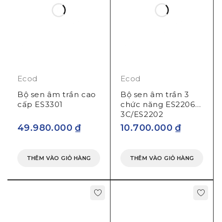
Sen âm tường ES2207-3 / ES2203
được chế tạo từ
đồng và inox 304 mạ crom cao cấp
, đáp ứng tốt
yêu cầu sử dụng lâu dài trong môi trường phòng
tắm:
Inox 304 mạ crom
: Chống gỉ sét, chống oxy hóa,
Ecod
Ecod
bền màu theo thời gian
Bộ sen âm trần cao
Bộ sen âm trần 3
Đồng mạ crom
: Chịu nhiệt, chịu áp lực nước tốt, an
cấp ES3301
chức năng ES2206-
toàn cho sức khỏe
3C/ES2202
49.980.000
₫
10.700.000
₫
Bề mặt crom sáng bóng, hạn chế bám bẩn, dễ lau
chùi và bảo dưỡng
THÊM VÀO GIỎ HÀNG
THÊM VÀO GIỎ HÀNG
Chất liệu cao cấp giúp
sen âm tường của
ECOD
duy trì tính thẩm mỹ và hiệu suất vận hành ổn
định trong suốt quá trình sử dụng.
BÁT SEN 1 CHẾ ĐỘ PHUN