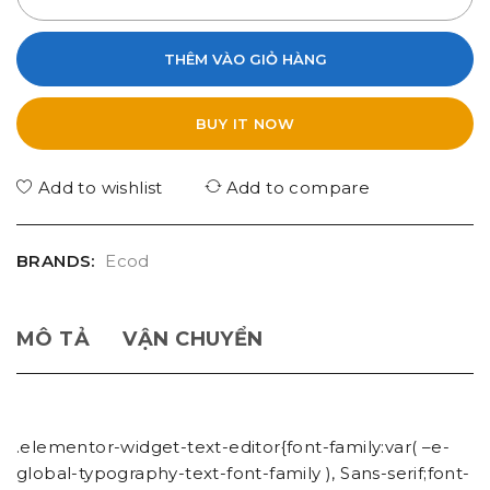
THÊM VÀO GIỎ HÀNG
BUY IT NOW
Add to wishlist
Add to compare
BRANDS:
Ecod
MÔ TẢ
VẬN CHUYỂN
.elementor-widget-text-editor{font-family:var( –e-
global-typography-text-font-family ), Sans-serif;font-