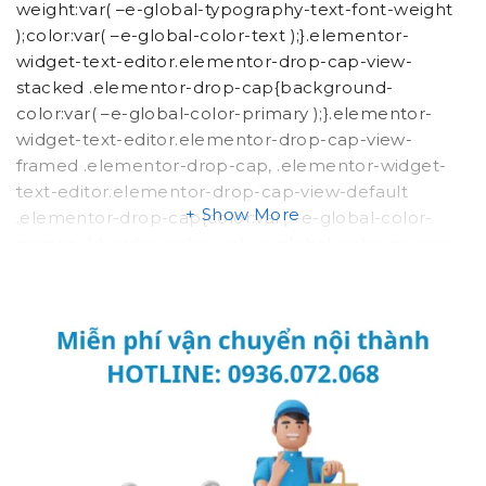
weight:var( –e-global-typography-text-font-weight
);color:var( –e-global-color-text );}.elementor-
widget-text-editor.elementor-drop-cap-view-
stacked .elementor-drop-cap{background-
color:var( –e-global-color-primary );}.elementor-
widget-text-editor.elementor-drop-cap-view-
framed .elementor-drop-cap, .elementor-widget-
text-editor.elementor-drop-cap-view-default
Show More
.elementor-drop-cap{color:var( –e-global-color-
primary );border-color:var( –e-global-color-primary
);}
BỘ SEN ÂM TƯỜNG
ES2207-3 / ES2203
GIẢI PHÁP SEN TẮM ÂM
TƯỜNG TIỆN NGHI, AN