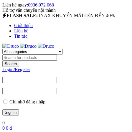
Liên hệ ngay:
0936 072 068
Hỗ trợ vận chuyển nội thành
FLASH SALE:
INAX KHUYẾN MÃI LÊN ĐẾN 40%
Giới thiệu
Liên hệ
Tin tức
Login/Register
Ghi nhớ đăng nhập
0
0
0
₫