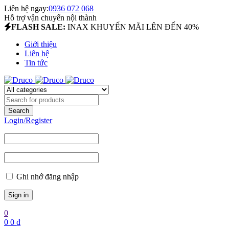
Liên hệ ngay:
0936 072 068
Hỗ trợ vận chuyển nội thành
FLASH SALE:
INAX KHUYẾN MÃI LÊN ĐẾN 40%
Giới thiệu
Liên hệ
Tin tức
Login/Register
Ghi nhớ đăng nhập
0
0
0
₫