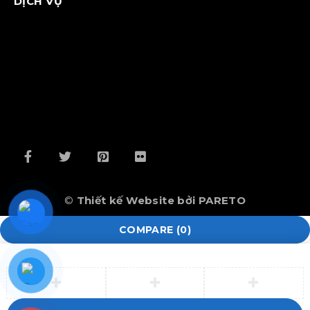
DỊCH VỤ
– Linh hoạt / Flexible: Xoay 360 độ, chiều cao rộng.
Ưu năng vòi rửa bát Kluger:
– Vòi nước nóng / lạnh.
– Đâu vòi kéo ra linh hoạt (Pull out Function).
– Chế độ dòng chảy (Laminar Mode).
– Chế độ phun xịt (Shower Mode).
©
Thiết kế Website bởi PARETO
Kích thước vòi rửa bát Kluger:
COMPARE
(0)
– Xem chi tiết kích thước tại File PDF đính kèm:
Bản
vẽ 2D
.
Đóng gói sản phẩm vòi bếp Kluger: