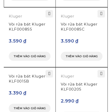
Kluger
Kluger
Vòi rửa bát Kluger
Vòi rửa bát Kluger
KLF0008SS
KLF0008SC
3.590
₫
3.590
₫
THÊM VÀO GIỎ HÀNG
THÊM VÀO GIỎ HÀNG
HOÀN THIỆN
KHÔNG TÌ VẾT
Vòi rửa bát Kluger
Kluger
Bề mặt hoàn thiện của vòi rửa Kluger mang đến khả
KLF0015B
Vòi rửa bát Kluger
năng dễ dàng làm sạch, chống trầy xước và ăn mòn,
KLF0020S
kháng khuẩn và chống vi khuẩn. Thân vòi được cấu
3.390
₫
tạo bởi 05 lớp, với bề mặt hoàn thiện chất lượng cao,
2.990
₫
người dùng có thể tận hưởng vòi bếp sáng bóng,
THÊM VÀO GIỎ HÀNG
bền bỉ với thời gian