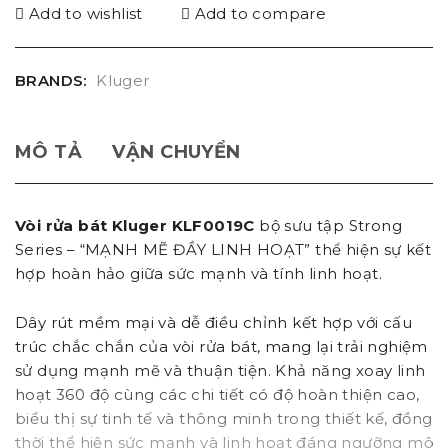
Add to wishlist
Add to compare
BRANDS:
Kluger
MÔ TẢ
VẬN CHUYỂN
Vòi rửa bát Kluger KLF0019C
bộ sưu tập Strong
Series – “MẠNH MẼ ĐẦY LINH HOẠT” thể hiện sự kết
hợp hoàn hảo giữa sức mạnh và tính linh hoạt.
Dây rút mềm mại và dễ điều chỉnh kết hợp với cấu
trúc chắc chắn của vòi rửa bát, mang lại trải nghiệm
sử dụng mạnh mẽ và thuận tiện. Khả năng xoay linh
hoạt 360 độ cùng các chi tiết có độ hoàn thiện cao,
biểu thị sự tinh tế và thông minh trong thiết kế, đồng
thời thể hiện sức mạnh và linh hoạt đáng ngưỡng mộ