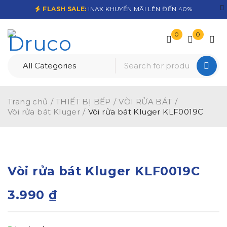
FLASH SALE:
INAX KHUYẾN MÃI LÊN ĐẾN 40%
0
0
Trang chủ
/
THIẾT BỊ BẾP
/
VÒI RỬA BÁT
/
Vòi rửa bát Kluger
/
Vòi rửa bát Kluger KLF0019C
Vòi rửa bát Kluger KLF0019C
3.990
₫