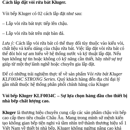
Cách lắp đặt vòi rửa bát Kluger.
Vòi bếp Kluger có 02 cách lắp đặt như sau:
– Lắp vòi rửa bát trực tiếp lên chậu.
– Lắp vòi rửa bát trên mặt bàn đá.
Lưu ý:
Cách lắp vòi rửa bát có thể thay đổi tùy thuộc vào kiểu vòi,
chất liệu và kiểu dáng của chậu rửa bát. Việc lắp đặt vòi rửa bát có
thể đòi hỏi sự am hiểu về hệ thống nước và kỹ thuật lắp đặt. Nếu
bạn không tự tin hoặc không có kỹ năng cần thiết, hãy nhờ sự trợ
giúp từ một thợ lành nghề hoặc chuyên gia lắp đặt.
Để có những trải nghiệm thực tế về sản phẩm
Vòi rửa bát Kluger
KLF0034C STRONG
Series
. Quý khách hàng đến địa chỉ đại lý
gần nhất thuộc hệ thống phân phối chính hãng của Kluger
Vòi bếp Kluger KLF0034C – Sự lựa chọn hàng đầu cho thiết bị
nhà bếp chất lượng cao.
Kluger
là thương hiệu chuyên cung cấp các sản phẩm chậu vòi bếp
cao cấp theo tiêu chuẩn Châu Âu. Mang trong mình sứ mệnh kiến
tạo không gian bếp tiện nghi và tầm nhìn trở thành thương hiệu số 1
Việt Nam về thiết bị nhà bếp, Kluger không ngừng nâng cao khả