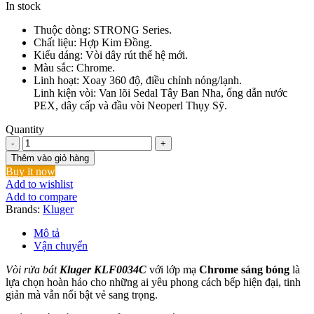
In stock
Thuộc dòng: STRONG Series.
Chất liệu: Hợp Kim Đồng.
Kiểu dáng: Vòi dây rút thế hệ mới.
Màu sắc: Chrome.
Linh hoạt: Xoay 360 độ, điều chỉnh nóng/lạnh.
Linh kiện vòi: Van lõi Sedal Tây Ban Nha, ống dẫn nước
PEX, dây cấp và đầu vòi Neoperl Thụy Sỹ.
Quantity
Vòi
rửa
Thêm vào giỏ hàng
bát
Buy it now
Kluger
Add to wishlist
KLF0034C
Add to compare
số
Brands:
Kluger
lượng
Mô tả
Vận chuyển
Vòi rửa bát
Kluger KLF0034C
với lớp mạ
Chrome sáng bóng
là
lựa chọn hoàn hảo cho những ai yêu phong cách bếp hiện đại, tinh
giản mà vẫn nổi bật vẻ sang trọng.