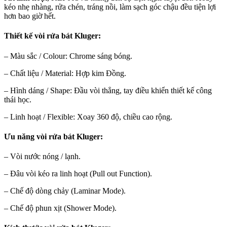
kéo nhẹ nhàng, rửa chén, tráng nồi, làm sạch góc chậu đều tiện lợi
hơn bao giờ hết.
Thiết kế vòi rửa bát Kluger:
– Màu sắc / Colour: Chrome sáng bóng.
– Chất liệu / Material: Hợp kim Đồng.
– Hình dáng / Shape: Đầu vòi thẳng, tay điều khiển thiết kế công
thái học.
– Linh hoạt / Flexible: Xoay 360 độ, chiều cao rộng.
Ưu năng vòi rửa bát Kluger:
– Vòi nước nóng / lạnh.
– Đâu vòi kéo ra linh hoạt (Pull out Function).
– Chế độ dòng chảy (Laminar Mode).
– Chế độ phun xịt (Shower Mode).