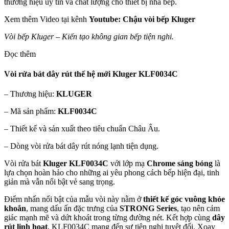
thương hiệu uy tín và chất lượng cho thiết bị nhà bếp.
Xem thêm Video tại kênh
Youtube:
Chậu vòi bếp Kluger
Vòi bếp Kluger – Kiến tạo không gian bếp tiện nghi.
Đọc thêm
Vòi rửa bát dây rút thế hệ mới Kluger KLF0034C
– Thương hiệu:
KLUGER
– Mã sản phẩm:
KLF0034C
– Thiết kế và sản xuất theo tiêu chuẩn Châu Âu.
– Dòng vòi rửa bát dây rút nóng lạnh tiện dụng.
Vòi rửa bát
Kluger KLF0034C
với lớp mạ
Chrome sáng bóng
là
lựa chọn hoàn hảo cho những ai yêu phong cách bếp hiện đại, tinh
giản mà vẫn nổi bật vẻ sang trọng.
Điểm nhấn nổi bật của mẫu vòi này nằm ở
thiết kế góc vuông khỏe
khoắn
, mang dấu ấn đặc trưng của
STRONG Series
, tạo nên cảm
giác mạnh mẽ và dứt khoát trong từng đường nét. Kết hợp cùng
dây
rút linh hoạt
, KLF0034C mang đến sự tiện nghi tuyệt đối. Xoay