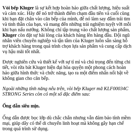
Vòi bếp Kluger
là sự kết hợp hoàn hảo giữa chất lượng, hiệu suất
và cảm xúc. Hãy để nó trở thành điểm chạm đầu tiên và cuối cùng
khi bạn đặt chân vào căn bếp của mình, để nó làm say đắm trái tim
và tinh thần của bạn, và mang đến những trải nghiệm tuyệt vời mỗi
khi bạn nấu nướng. Không chỉ tập trung vào chất lượng sản phẩm,
Kluger
còn đặt sự hài lòng của khách hàng lên hàng đầu. Đội ngũ
nhân viên chuyên nghiệp và tận tâm của Kluger luôn sẵn sàng hỗ
trợ khách hàng trong quá trình chọn lựa sản phẩm và cung cấp dịch
vụ hậu mãi tốt nhất.
Được nghiên cứu và thiết kế với sự tỉ mỉ và chú trọng đến từng chi
tiết, vòi rửa bát Kluger hiện đại hòa quyện một phong cách hoàn
hảo giữa hình thức và chức năng, tạo ra một điểm nhấn nổi bật về
không gian cho căn bếp.
Ngoài những tính năng nêu trên, vòi bếp Kluger mã KLF00034C
STRONG Series còn có một số đặc điểm sau:
Ống dẫn siêu mịn.
Ống dẫn được bọc lớp dù chắc chắn nhưng vẫn đảm bảo tính mềm
mại, giúp dây có thể di chuyển linh hoạt mà không gây hạn chế
trong quá trình sử dụng.