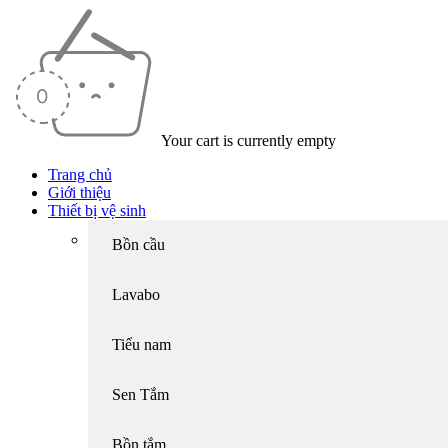
Your cart is currently empty
Trang chủ
Giới thiệu
Thiết bị vệ sinh
Bồn cầu
Lavabo
Tiểu nam
Sen Tắm
Bồn tắm