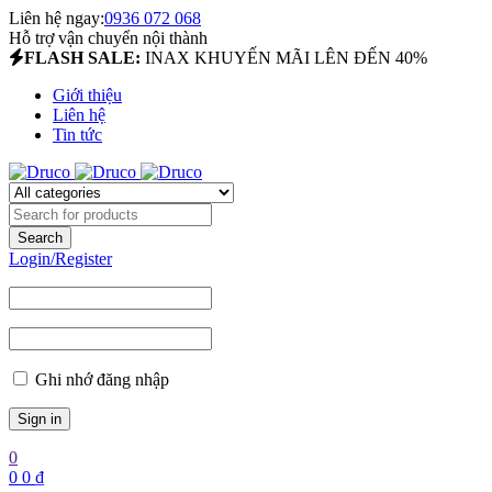
Liên hệ ngay:
0936 072 068
Hỗ trợ vận chuyển nội thành
FLASH SALE:
INAX KHUYẾN MÃI LÊN ĐẾN 40%
Giới thiệu
Liên hệ
Tin tức
Login/Register
Ghi nhớ đăng nhập
0
0
0
₫