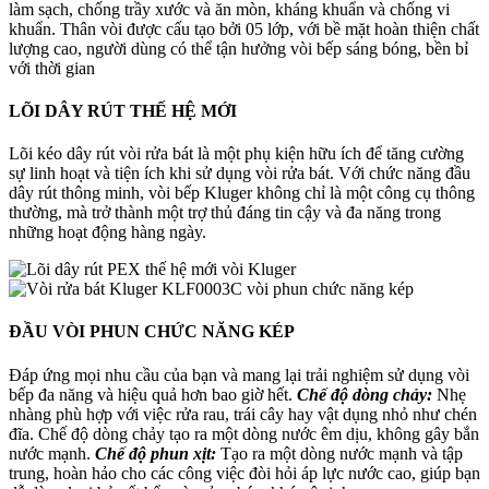
làm sạch, chống trầy xước và ăn mòn, kháng khuẩn và chống vi
khuẩn. Thân vòi được cấu tạo bởi 05 lớp, với bề mặt hoàn thiện chất
lượng cao, người dùng có thể tận hưởng vòi bếp sáng bóng, bền bỉ
với thời gian
LÕI DÂY RÚT
THẾ HỆ MỚI
Lõi kéo dây rút vòi rửa bát là một phụ kiện hữu ích để tăng cường
sự linh hoạt và tiện ích khi sử dụng vòi rửa bát. Với chức năng đầu
dây rút thông minh, vòi bếp Kluger không chỉ là một công cụ thông
thường, mà trở thành một trợ thủ đáng tin cậy và đa năng trong
những hoạt động hàng ngày.
ĐẦU VÒI PHUN
CHỨC NĂNG KÉP
Đáp ứng mọi nhu cầu của bạn và mang lại trải nghiệm sử dụng vòi
bếp đa năng và hiệu quả hơn bao giờ hết.
Chế độ dòng chảy:
Nhẹ
nhàng phù hợp với việc rửa rau, trái cây hay vật dụng nhỏ như chén
đĩa. Chế độ dòng chảy tạo ra một dòng nước êm dịu, không gây bắn
nước mạnh.
Chế độ phun xịt:
Tạo ra một dòng nước mạnh và tập
trung, hoàn hảo cho các công việc đòi hỏi áp lực nước cao, giúp bạn