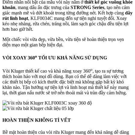
Điểm nhấn nổi bật của mẫu vòi này nằm ở
thiết kế góc vuông khỏe
khoắn
, mang dấu ấn đặc trưng của
STRONG Series
, tạo nên cảm
giác mạnh mẽ và dứt khoát trong từng đường nét. Kết hợp cùng
dây
rút linh hoạt
, KLF0034C mang đến sự tiện nghi tuyệt đối. Xoay
kéo nhẹ nhàng, rửa chén, tráng nồi, làm sạch góc chậu đều tiện lợi
hơn bao giờ hết.
Một chiếc vòi vừa đẹp, vừa bền, vừa tiện sẽ hoàn thiện trọn vẹn
diện mạo một gian bếp hiện đại.
o
VÒI XOAY 360
TỐI ƯU KHẢ NĂNG SỬ DỤNG
o
Vòi Kluger thiết kế cao và khả năng xoay 360
, tạo ra sự tương
thích hoàn hảo với mọi đồ dùng. Bạn có thể dễ dàng làm việc với
các thiết bị bếp có kích thước đặc biệt mà không gặp bất kỳ khó
khăn nào. Tận hưởng sự tiện lợi và linh hoạt mà thiết kế này mang
lại, thời gian nấu nước sẽ trở nên thoải mái và tràn đầy cảm hứng.
HOÀN THIỆN
KHÔNG TÌ VẾT
Bề mặt hoàn thiện của vòi rửa Kluger mang đến khả năng dễ dàng