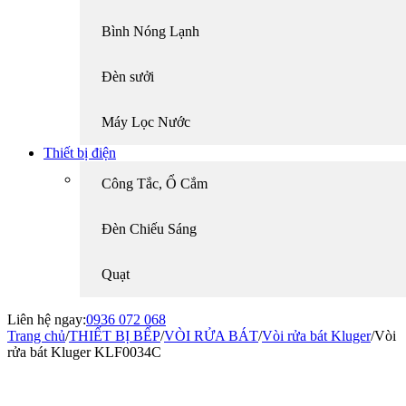
Bình Nóng Lạnh
Đèn sưởi
Máy Lọc Nước
Thiết bị điện
Công Tắc, Ổ Cắm
Đèn Chiếu Sáng
Quạt
Liên hệ ngay:
0936 072 068
Trang chủ
/
THIẾT BỊ BẾP
/
VÒI RỬA BÁT
/
Vòi rửa bát Kluger
/
Vòi
rửa bát Kluger KLF0034C