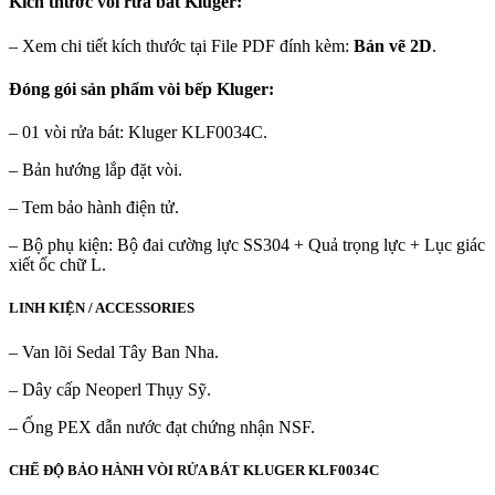
Kích thước vòi rửa bát Kluger:
– Xem chi tiết kích thước tại File PDF đính kèm:
Bản vẽ 2D
.
Đóng gói sản phẩm vòi bếp Kluger:
– 01 vòi rửa bát: Kluger KLF0034C.
– Bản hướng lắp đặt vòi.
– Tem bảo hành điện tử.
– Bộ phụ kiện: Bộ đai cường lực SS304 + Quả trọng lực + Lục giác
xiết ốc chữ L.
LINH KIỆN / ACCESSORIES
– Van lõi Sedal Tây Ban Nha.
– Dây cấp Neoperl Thụy Sỹ.
– Ống PEX dẫn nước đạt chứng nhận NSF.
CHẾ ĐỘ BẢO HÀNH VÒI RỬA BÁT KLUGER KLF0034C