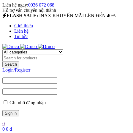
Liên hệ ngay:
0936 072 068
Hỗ trợ vận chuyển nội thành
FLASH SALE:
INAX KHUYẾN MÃI LÊN ĐẾN 40%
Giới thiệu
Liên hệ
Tin tức
Login/Register
Ghi nhớ đăng nhập
0
0
0
₫