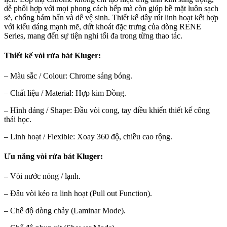
dễ phối hợp với mọi phong cách bếp mà còn giúp bề mặt luôn sạch
sẽ, chống bám bẩn và dễ vệ sinh. Thiết kế dây rút linh hoạt kết hợp
với kiểu dáng mạnh mẽ, dứt khoát đặc trưng của dòng RENE
Series, mang đến sự tiện nghi tối đa trong từng thao tác.
Thiết kế vòi rửa bát Kluger:
– Màu sắc / Colour: Chrome sáng bóng.
– Chất liệu / Material: Hợp kim Đồng.
– Hình dáng / Shape: Đầu vòi cong, tay điều khiển thiết kế công
thái học.
– Linh hoạt / Flexible: Xoay 360 độ, chiều cao rộng.
Ưu năng vòi rửa bát Kluger:
– Vòi nước nóng / lạnh.
– Đâu vòi kéo ra linh hoạt (Pull out Function).
– Chế độ dòng chảy (Laminar Mode).