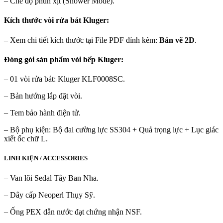
– Chế độ phun xịt (Shower Mode).
Kích thước vòi rửa bát Kluger:
– Xem chi tiết kích thước tại File PDF đính kèm:
Bản vẽ 2D
.
Đóng gói sản phẩm vòi bếp Kluger:
– 01 vòi rửa bát: Kluger KLF0008SC.
– Bản hướng lắp đặt vòi.
– Tem bảo hành điện tử.
– Bộ phụ kiện: Bộ đai cường lực SS304 + Quả trọng lực + Lục giác
xiết ốc chữ L.
LINH KIỆN / ACCESSORIES
– Van lõi Sedal Tây Ban Nha.
– Dây cấp Neoperl Thụy Sỹ.
– Ống PEX dẫn nước đạt chứng nhận NSF.