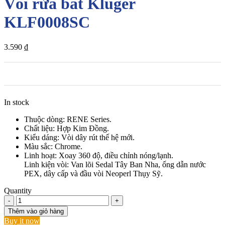
Vòi rửa bát Kluger
KLF0008SC
3.590
₫
In stock
Thuộc dòng: RENE Series.
Chất liệu: Hợp Kim Đồng.
Kiểu dáng: Vòi dây rút thế hệ mới.
Màu sắc: Chrome.
Linh hoạt: Xoay 360 độ, điều chỉnh nóng/lạnh.
Linh kiện vòi: Van lõi Sedal Tây Ban Nha, ống dẫn nước
PEX, dây cấp và đầu vòi Neoperl Thụy Sỹ.
Quantity
Vòi
rửa
Thêm vào giỏ hàng
bát
Buy it now