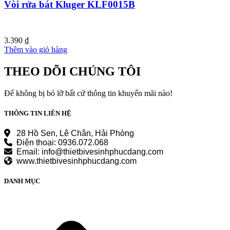
Vòi rửa bát Kluger KLF0015B
3.390
₫
Thêm vào giỏ hàng
THEO DÕI CHÚNG TÔI
Để không bị bỏ lỡ bất cứ thông tin khuyến mãi nào!
THÔNG TIN LIÊN HỆ
28 Hồ Sen, Lê Chân, Hải Phòng
Điện thoại: 0936.072.068
Email: info@thietbivesinhphucdang.com
www.thietbivesinhphucdang.com
DANH MỤC