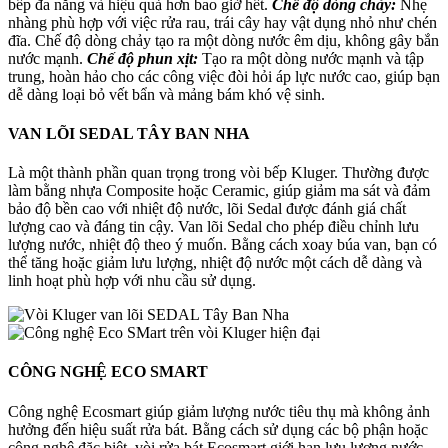
bếp đa năng và hiệu quả hơn bao giờ hết.
Chế độ dòng chảy:
Nhẹ
nhàng phù hợp với việc rửa rau, trái cây hay vật dụng nhỏ như chén
đĩa. Chế độ dòng chảy tạo ra một dòng nước êm dịu, không gây bắn
nước mạnh.
Chế độ phun xịt:
Tạo ra một dòng nước mạnh và tập
trung, hoàn hảo cho các công việc đòi hỏi áp lực nước cao, giúp bạn
dễ dàng loại bỏ vết bẩn và mảng bám khó vệ sinh.
VAN LÕI
SEDAL TÂY BAN NHA
Là một thành phần quan trọng trong vòi bếp Kluger. Thường được
làm bằng nhựa Composite hoặc Ceramic, giúp giảm ma sát và đảm
bảo độ bền cao với nhiệt độ nước, lõi Sedal được đánh giá chất
lượng cao và đáng tin cậy. Van lõi Sedal cho phép điều chỉnh lưu
lượng nước, nhiệt độ theo ý muốn. Bằng cách xoay búa van, bạn có
thể tăng hoặc giảm lưu lượng, nhiệt độ nước một cách dễ dàng và
linh hoạt phù hợp với nhu cầu sử dụng.
CÔNG NGHỆ
ECO SMART
Công nghệ Ecosmart giúp giảm lượng nước tiêu thụ mà không ảnh
hưởng đến hiệu suất rửa bát. Bằng cách sử dụng các bộ phận hoặc
công nghệ đặc biệt, vòi rửa bát Ecosmart giới hạn lưu lượng nước