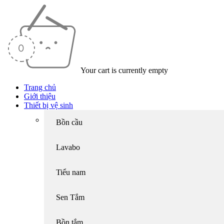
Your cart is currently empty
Trang chủ
Giới thiệu
Thiết bị vệ sinh
Bồn cầu
Lavabo
Tiểu nam
Sen Tắm
Bồn tắm