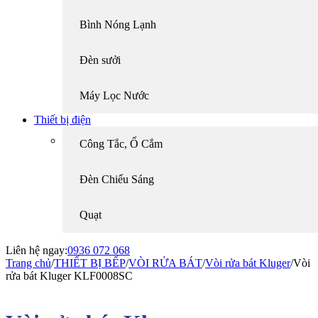
Bình Nóng Lạnh
Đèn sưởi
Máy Lọc Nước
Thiết bị điện
Công Tắc, Ổ Cắm
Đèn Chiếu Sáng
Quạt
Liên hệ ngay:
0936 072 068
Trang chủ
/
THIẾT BỊ BẾP
/
VÒI RỬA BÁT
/
Vòi rửa bát Kluger
/
Vòi
rửa bát Kluger KLF0008SC