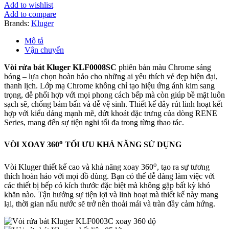
Kluger
Add to wishlist
KLF0008SC
Add to compare
số
Brands:
Kluger
lượng
Mô tả
Vận chuyển
Vòi rửa bát Kluger KLF0008SC
phiên bản màu Chrome sáng
bóng – lựa chọn hoàn hảo cho những ai yêu thích vẻ đẹp hiện đại,
thanh lịch. Lớp mạ Chrome không chỉ tạo hiệu ứng ánh kim sang
trọng, dễ phối hợp với mọi phong cách bếp mà còn giúp bề mặt luôn
sạch sẽ, chống bám bẩn và dễ vệ sinh. Thiết kế dây rút linh hoạt kết
hợp với kiểu dáng mạnh mẽ, dứt khoát đặc trưng của dòng RENE
Series, mang đến sự tiện nghi tối đa trong từng thao tác.
o
VÒI XOAY 360
TỐI ƯU KHẢ NĂNG SỬ DỤNG
o
Vòi Kluger thiết kế cao và khả năng xoay 360
, tạo ra sự tương
thích hoàn hảo với mọi đồ dùng. Bạn có thể dễ dàng làm việc với
các thiết bị bếp có kích thước đặc biệt mà không gặp bất kỳ khó
khăn nào. Tận hưởng sự tiện lợi và linh hoạt mà thiết kế này mang
lại, thời gian nấu nước sẽ trở nên thoải mái và tràn đầy cảm hứng.