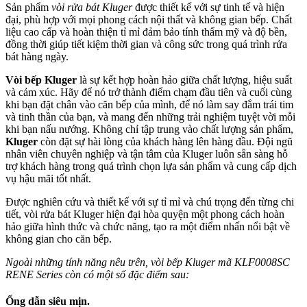
Sản phẩm
vòi rửa bát Kluger
được thiết kế với sự tinh tế và hiện
đại, phù hợp với mọi phong cách nội thất và không gian bếp. Chất
liệu cao cấp và hoàn thiện tỉ mỉ đảm bảo tính thẩm mỹ và độ bền,
đồng thời giúp tiết kiệm thời gian và công sức trong quá trình rửa
bát hàng ngày.
Vòi bếp Kluger
là sự kết hợp hoàn hảo giữa chất lượng, hiệu suất
và cảm xúc. Hãy để nó trở thành điểm chạm đầu tiên và cuối cùng
khi bạn đặt chân vào căn bếp của mình, để nó làm say đắm trái tim
và tinh thần của bạn, và mang đến những trải nghiệm tuyệt vời mỗi
khi bạn nấu nướng. Không chỉ tập trung vào chất lượng sản phẩm,
Kluger
còn đặt sự hài lòng của khách hàng lên hàng đầu. Đội ngũ
nhân viên chuyên nghiệp và tận tâm của Kluger luôn sẵn sàng hỗ
trợ khách hàng trong quá trình chọn lựa sản phẩm và cung cấp dịch
vụ hậu mãi tốt nhất.
Được nghiên cứu và thiết kế với sự tỉ mỉ và chú trọng đến từng chi
tiết, vòi rửa bát Kluger hiện đại hòa quyện một phong cách hoàn
hảo giữa hình thức và chức năng, tạo ra một điểm nhấn nổi bật về
không gian cho căn bếp.
Ngoài những tính năng nêu trên, vòi bếp Kluger mã KLF0008SC
RENE Series còn có một số đặc điểm sau:
Ống dẫn siêu mịn.