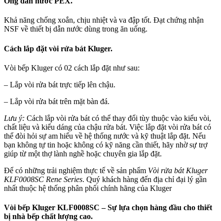
Ống dẫn nước PEX.
Khả năng chống xoắn, chịu nhiệt và va đập tốt. Đạt chứng nhận
NSF về thiết bị dẫn nước dùng trong ăn uống.
Cách lắp đặt vòi rửa bát Kluger.
Vòi bếp Kluger có 02 cách lắp đặt như sau:
– Lắp vòi rửa bát trực tiếp lên chậu.
– Lắp vòi rửa bát trên mặt bàn đá.
Lưu ý:
Cách lắp vòi rửa bát có thể thay đổi tùy thuộc vào kiểu vòi,
chất liệu và kiểu dáng của chậu rửa bát. Việc lắp đặt vòi rửa bát có
thể đòi hỏi sự am hiểu về hệ thống nước và kỹ thuật lắp đặt. Nếu
bạn không tự tin hoặc không có kỹ năng cần thiết, hãy nhờ sự trợ
giúp từ một thợ lành nghề hoặc chuyên gia lắp đặt.
Để có những trải nghiệm thực tế về sản phẩm
Vòi rửa bát Kluger
KLF0008SC Rene
Series
. Quý khách hàng đến địa chỉ đại lý gần
nhất thuộc hệ thống phân phối chính hãng của Kluger
Vòi bếp Kluger KLF0008SC – Sự lựa chọn hàng đầu cho thiết
bị nhà bếp chất lượng cao.