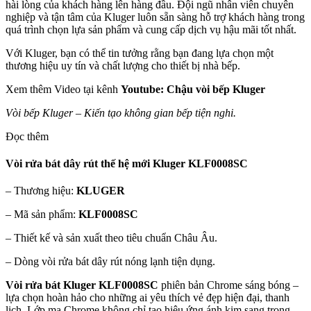
hài lòng của khách hàng lên hàng đầu. Đội ngũ nhân viên chuyên
nghiệp và tận tâm của Kluger luôn sẵn sàng hỗ trợ khách hàng trong
quá trình chọn lựa sản phẩm và cung cấp dịch vụ hậu mãi tốt nhất.
Với Kluger, bạn có thể tin tưởng rằng bạn đang lựa chọn một
thương hiệu uy tín và chất lượng cho thiết bị nhà bếp.
Xem thêm Video tại kênh
Youtube:
Chậu vòi bếp Kluger
Vòi bếp Kluger – Kiến tạo không gian bếp tiện nghi.
Đọc thêm
Vòi rửa bát dây rút thế hệ mới Kluger KLF0008SC
– Thương hiệu:
KLUGER
– Mã sản phẩm:
KLF0008SC
– Thiết kế và sản xuất theo tiêu chuẩn Châu Âu.
– Dòng vòi rửa bát dây rút nóng lạnh tiện dụng.
Vòi rửa bát Kluger KLF0008SC
phiên bản Chrome sáng bóng –
lựa chọn hoàn hảo cho những ai yêu thích vẻ đẹp hiện đại, thanh
lịch. Lớp mạ Chrome không chỉ tạo hiệu ứng ánh kim sang trọng,