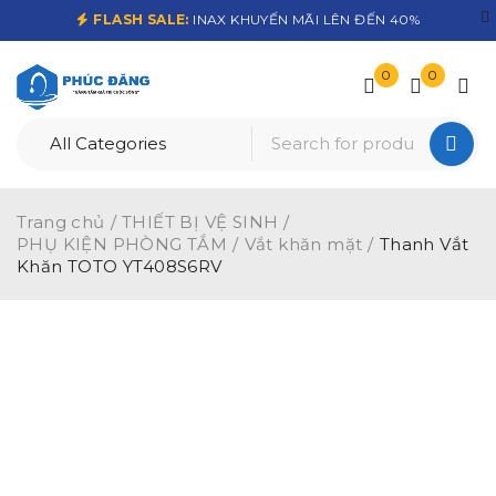
FLASH SALE:
INAX KHUYẾN MÃI LÊN ĐẾN 40%
0
0
Trang chủ
/
THIẾT BỊ VỆ SINH
/
PHỤ KIỆN PHÒNG TẮM
/
Vắt khăn mặt
/
Thanh Vắt
Khăn TOTO YT408S6RV
-20%