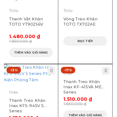
Toto
Toto
Thanh Vắt Khăn
Vòng Treo Khăn
TOTO YT902S6V
TOTO TX702AE
1.480.000
₫
1.850.000
₫
ĐỌC TIẾP
THÊM VÀO GIỎ HÀNG
-13%
-17%
Inax
Thanh Treo Khăn
Inax KF-415VA ME
Inax
Series
1.510.000
₫
Thanh Treo Khăn
1.830.000
₫
Inax KFS-945V S
Series
THÊM VÀO GIỎ HÀNG