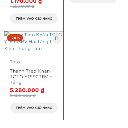
1.170.000
₫
1.350.000
₫
THÊM VÀO GIỎ HÀNG
-20%
Toto
Thanh Treo Khăn
TOTO YTS903BV Hai
Tầng
5.280.000
₫
6.600.000
₫
THÊM VÀO GIỎ HÀNG