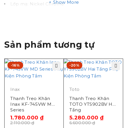
Show More
Lớp mạ: Nickel Chrome
Xuất xứ: Trung Quốc
Tính năng thanh treo
khăn YT408S6 TOTO
Sản phẩm tương tự
Thiết kế hiện đại sang trọng từ bộ phụ kiện L
SERIES – dáng vuông
-16%
-20%
Lớp mạ bền vững với thời gian
Dể vệ sinh
Bản vẽ thanh vắt khăn
Inax
Toto
Thanh Treo Khăn
Thanh Treo Khăn
TOTO YT408
Inax KF-745VW MD
TOTO YTS902BV Hai
Series
Tầng
1.780.000
₫
5.280.000
₫
2.110.000
₫
6.600.000
₫