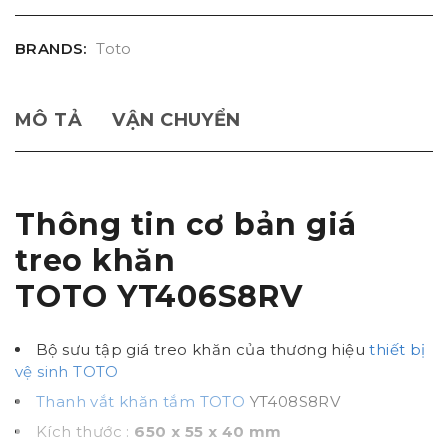
BRANDS:
Toto
MÔ TẢ
VẬN CHUYỂN
Thông tin cơ bản giá
treo khăn
TOTO YT406S8RV
Bộ sưu tập giá treo khăn của thương hiệu
thiết bị
vệ sinh TOTO
Thanh vắt khăn tắm TOTO
YT408S8RV
Kích thước :
650 x 55 x 40 mm