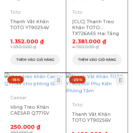
Toto
Toto
Thanh Vắt Khăn
[CLC] Thanh Treo
TOTO YT902S4V
Khăn TOTO
TX726AES Hai Tầng
1.352.000
₫
2.381.000
₫
1.690.000
₫
4.760.000
₫
THÊM VÀO GIỎ HÀNG
THÊM VÀO GIỎ HÀNG
-16%
-20%
Caesar
Toto
Vòng Treo Khăn
CAESAR Q7715V
Thanh Vắt Khăn
TOTO YT902S6V
250.000
₫
297.000
₫