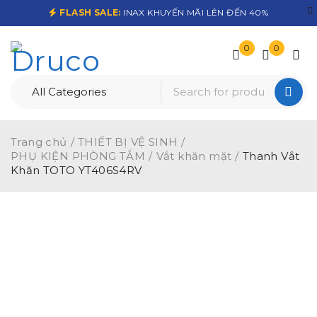
FLASH SALE:
INAX KHUYẾN MÃI LÊN ĐẾN 40%
0
0
Trang chủ
/
THIẾT BỊ VỆ SINH
/
PHỤ KIỆN PHÒNG TẮM
/
Vắt khăn mặt
/
Thanh Vắt
Khăn TOTO YT406S4RV
-20%