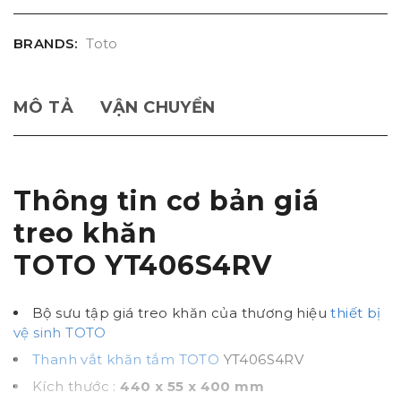
BRANDS:
Toto
MÔ TẢ
VẬN CHUYỂN
Thông tin cơ bản giá
treo khăn
TOTO YT406S4RV
Bộ sưu tập giá treo khăn của thương hiệu
thiết bị
vệ sinh TOTO
Thanh vắt khăn tắm TOTO
YT406S4RV
Kích thước :
440 x 55 x 400 mm