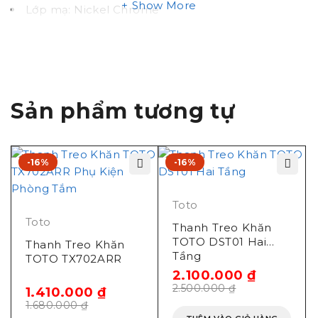
Show More
Lớp mạ: Nickel Chrome
Xuất xứ: Trung Quốc
Tính năng thanh treo
khăn YT406S4 TOTO
Sản phẩm tương tự
Thiết kế hiện đại sang trọng từ bộ phụ kiện L –
Loại tròn
-16%
-16%
Lớp mạ bền vững với thời gian
Dể vệ sinh
Toto
Bản vẽ thanh vắt khăn
Toto
Thanh Treo Khăn
TOTO DST01 Hai
Thanh Treo Khăn
TOTO YT406
Tầng
TOTO TX702ARR
2.100.000
₫
2.500.000
₫
1.410.000
₫
1.680.000
₫