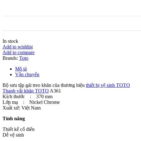
In stock
Add to wishlist
Add to compare
Brands:
Toto
Mô tả
Vận chuyển
Bộ sưu tập gái treo khăn của thương hiệu
thiết bị vệ sinh TOTO
Thanh vắt khăn TOTO
A361
Kích thước : 370 mm
Lớp mạ : Nickel Chrome
Xuất xứ: Việt Nam
Tính năng
Thiết kế cổ điển
Dễ vệ sinh