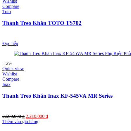
Wishlist
Compare
Toto
Thanh Treo Khăn TOTO TS702
Đọc tiếp
-12%
Quick view
Wishlist
Compare
Inax
Thanh Treo Khăn Inax KF-545VA MR Series
Giá
Giá
2.500.000
₫
2.210.000
₫
gốc
hiện
Thêm vào giỏ hàng
là:
tại