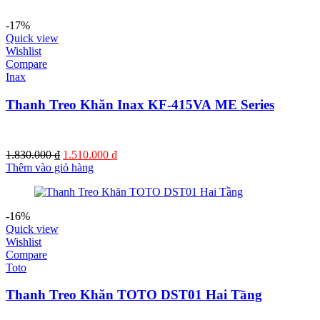
2.500.000 ₫.
là:
2.210.000 ₫.
-17%
Quick view
Wishlist
Compare
Inax
Thanh Treo Khăn Inax KF-415VA ME Series
Giá
Giá
1.830.000
₫
1.510.000
₫
gốc
hiện
Thêm vào giỏ hàng
là:
tại
1.830.000 ₫.
là:
1.510.000 ₫.
-16%
Quick view
Wishlist
Compare
Toto
Thanh Treo Khăn TOTO DST01 Hai Tầng