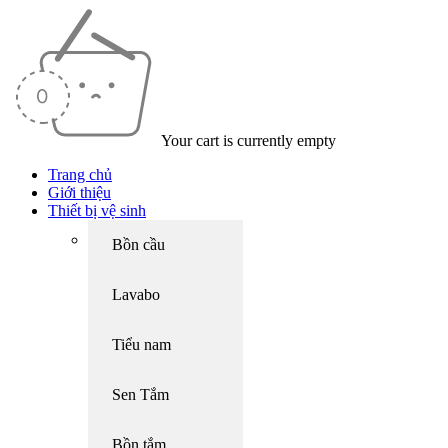
Your cart is currently empty
Trang chủ
Giới thiệu
Thiết bị vệ sinh
Bồn cầu
Lavabo
Tiểu nam
Sen Tắm
Bồn tắm