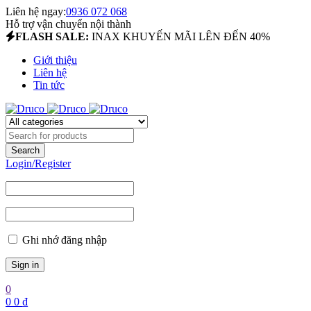
Liên hệ ngay:
0936 072 068
Hỗ trợ vận chuyển nội thành
FLASH SALE:
INAX KHUYẾN MÃI LÊN ĐẾN 40%
Giới thiệu
Liên hệ
Tin tức
Login/Register
Ghi nhớ đăng nhập
0
0
0
₫