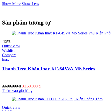
Show More
Show Less
Sản phẩm tương tự
-15%
Quick view
Wishlist
Compare
Inax
Thanh Treo Khăn Inax KF-645VA MS Series
Giá
Giá
3.690.000
₫
3.150.000
₫
gốc
hiện
Thêm vào giỏ hàng
là:
tại
3.690.000 ₫.
là:
3.150.000 ₫.
Quick view