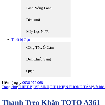
Bình Nóng Lạnh
Đèn sưởi
Máy Lọc Nước
Thiết bị điện
Công Tắc, Ổ Cắm
Đèn Chiếu Sáng
Quạt
Liên hệ ngay:
0936 072 068
Trang chủ
/
THIẾT BỊ VỆ SINH
/
PHỤ KIỆN PHÒNG TẮM
/
Vắt khă
Thanh Treo Khăn TOTO A361