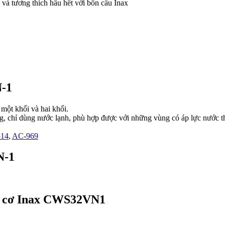
ương thích hầu hết với bồn cầu Inax
N-1
một khối và hai khối.
 chỉ dùng nước lạnh, phù hợp được với những vùng có áp lực nước t
14
,
AC-969
N-1
rửa cơ Inax CWS32VN1