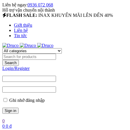
Liên hệ ngay:
0936 072 068
Hỗ trợ vận chuyển nội thành
FLASH SALE:
INAX KHUYẾN MÃI LÊN ĐẾN 40%
Giới thiệu
Liên hệ
Tin tức
Login/Register
Ghi nhớ đăng nhập
0
0
0
₫