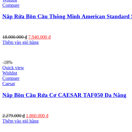
Compare
Nắp Rửa Bồn Cầu Thông Minh American Standard
Giá
Giá
18.000.000
₫
7.940.000
₫
gốc
hiện
Thêm vào giỏ hàng
là:
tại
18.000.000 ₫.
là:
7.940.000 ₫.
-18%
Quick view
Wishlist
Compare
Caesar
Nắp Bồn Cầu Rửa Cơ CAESAR TAF050 Đa Năng
Giá
Giá
2.279.000
₫
1.860.000
₫
gốc
hiện
Thêm vào giỏ hàng
là:
tại
2.279.000 ₫.
là: