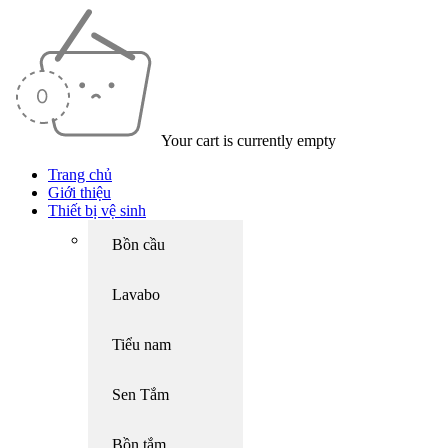
Your cart is currently empty
Trang chủ
Giới thiệu
Thiết bị vệ sinh
Bồn cầu
Lavabo
Tiểu nam
Sen Tắm
Bồn tắm