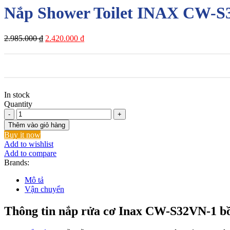
Nắp Shower Toilet INAX CW-S
Giá
Giá
2.985.000
₫
2.420.000
₫
gốc
hiện
là:
tại
2.985.000 ₫.
là:
2.420.000 ₫.
In stock
Quantity
Nắp
Shower
Thêm vào giỏ hàng
Toilet
Buy it now
INAX
Add to wishlist
CW-
Add to compare
S32VN-
Brands:
1
Rửa
Mô tả
Cơ
Vận chuyển
số
lượng
Thông tin nắp rửa cơ Inax CW-S32VN-1 bồ