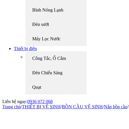
Bình Nóng Lạnh
Đèn sưởi
Máy Lọc Nước
Thiết bị điện
Công Tắc, Ổ Cắm
Đèn Chiếu Sáng
Quạt
Liên hệ ngay:
0936 072 068
Trang chủ
/
THIẾT BỊ VỆ SINH
/
BỒN CẦU VỆ SINH
/
Nắp bồn cầu
/
-19%