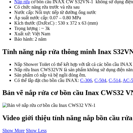
Nắp rửa
cơ bồn cầu INAX CW S32VN-1 không sử dụng điện và t
Có chức năng rửa trước và rửa sau
Nước cấp: Nối trực tiếp từ đường ống nước
Áp suất nước cấp: 0.07 – 0.80 MPa
Kích thước (DxRxC) : 530 x 372 x 63 (mm)
Trọng lượng : ~ 3k
Xuất xứ: Việt Nam
Bảo hành: 2 năm
Tính năng nắp rửa thông minh Inax S32V
Nắp Shower Toilet có thể kết hợp với tất cả các bồn cầu INAX 
Nắp rửa Inax CWS32VN là sản phẩm không sử dụng điện năng,
Sản phẩm có nắp và bệ ngồi đóng êm.
Có thể lắp đặt cho bồn cầu INAX:
C-306
,
C-504
,
C-514
,
AC-5
Bản vẽ nắp rửa cơ bồn cầu Inax CWS32 V
Video giới thiệu tính năng nắp bồn cầu 
Show More
Show Less