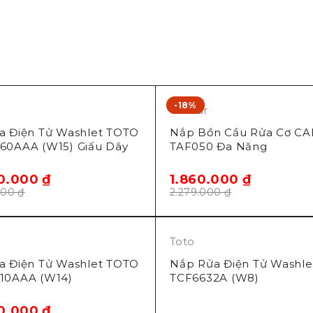
-18%
Caesar
a Điện Tử Washlet TOTO
Nắp Bồn Cầu Rửa Cơ C
60AAA (W15) Giấu Dây
TAF050 Đa Năng
0.000
₫
1.860.000
₫
000
₫
2.279.000
₫
Toto
a Điện Tử Washlet TOTO
Nắp Rửa Điện Tử Washl
10AAA (W14)
TCF6632A (W8)
0.000
₫