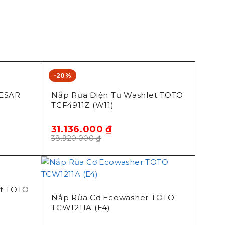
-20%
Toto
AESAR
Nắp Rửa Điện Tử Washlet TOTO
TCF4911Z (W11)
31.136.000
₫
38.920.000
₫
et TOTO
Nắp Rửa Cơ Ecowasher TOTO
TCW1211A (E4)