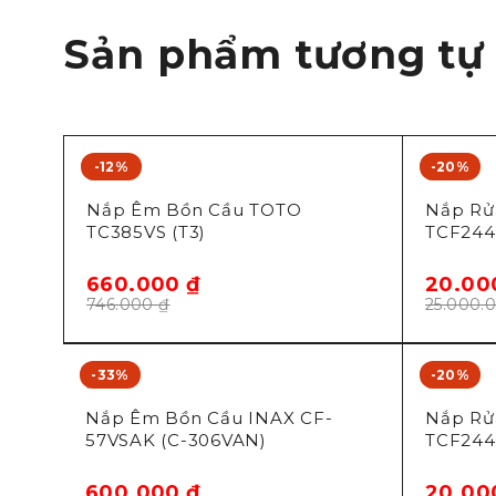
Sản phẩm tương tự
-12%
-20%
Toto
Toto
Nắp Êm Bồn Cầu TOTO
Nắp Rử
TC385VS (T3)
TCF244
660.000
₫
20.00
746.000
₫
25.000.
-33%
-20%
Inax
Toto
Nắp Êm Bồn Cầu INAX CF-
Nắp Rử
57VSAK (C-306VAN)
TCF244
600.000
₫
20.00