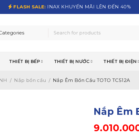
FLASH SALE:
INAX KHUYẾN MÃI LÊN ĐẾN 40%
THIẾT BỊ BẾP
THIẾT BỊ NƯỚC
THIẾT BỊ ĐIỆN
INH
/
Nắp bồn cầu
/
Nắp Êm Bồn Cầu TOTO TC512A
Nắp Êm 
9.010.00