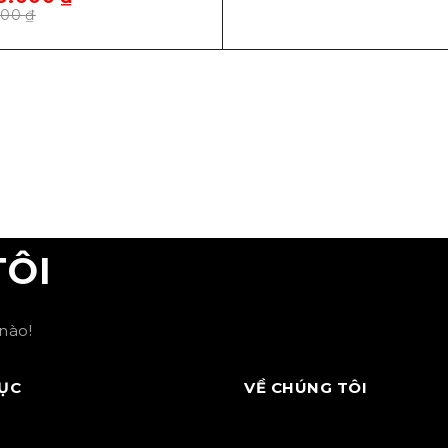
000
₫
TÔI
nào!
ỤC
VỀ CHÚNG TÔI