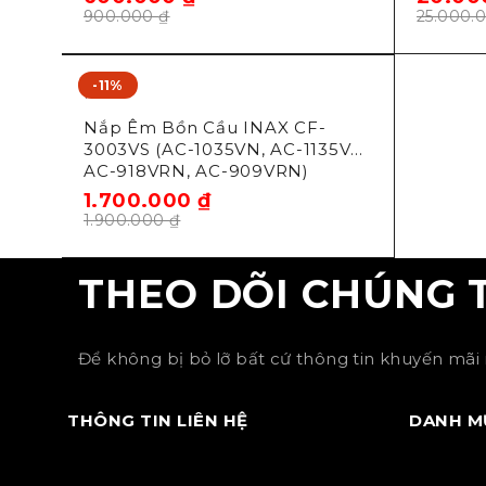
900.000
₫
25.000.
-11%
Inax
Nắp Êm Bồn Cầu INAX CF-
3003VS (AC-1035VN, AC-1135VN,
AC-918VRN, AC-909VRN)
1.700.000
₫
1.900.000
₫
THEO DÕI CHÚNG 
Để không bị bỏ lỡ bất cứ thông tin khuyến mãi 
THÔNG TIN LIÊN HỆ
DANH M