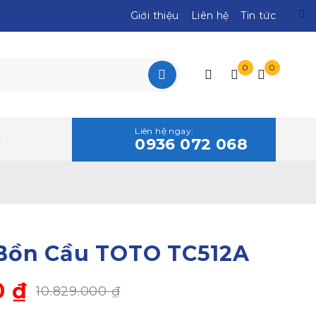
Giới thiệu
Liên hệ
Tin tức
0
0
Liên hệ ngay:
0936 072 068
Bồn Cầu TOTO TC512A
0
₫
10.829.000
₫