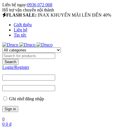
Liên hệ ngay:
0936 072 068
Hỗ trợ vận chuyển nội thành
FLASH SALE:
INAX KHUYẾN MÃI LÊN ĐẾN 40%
Giới thiệu
Liên hệ
Tin tức
Login/Register
Ghi nhớ đăng nhập
0
0
0
₫