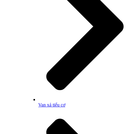
Van xả tiểu cơ