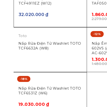
TCF4911EZ (W12)
TAF050
32.020.000
₫
1.860
2.279.0
-12%
Toto
Inax
Nắp Rửa Điện Tử Washlet TOTO
Nắp Êm
TCF6632A (W8)
602VS 
AC-602
1.300
1.480.0
-18%
Toto
Nắp Rửa Điện Tử Washlet TOTO
TCF6531Z (W6)
19.030.000
₫