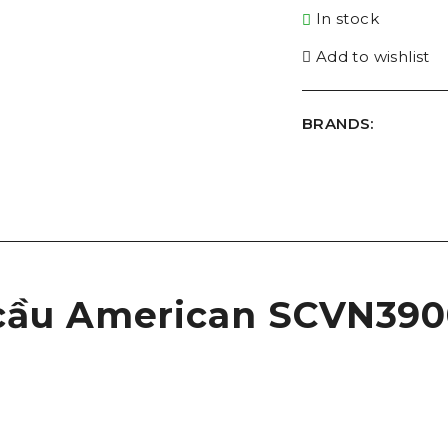
In stock
Add to wishlist
BRANDS:
 cầu American SCVN39