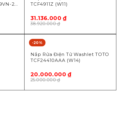
9VN-2,
TCF4911Z (W11)
31.136.000
₫
38.920.000
₫
-20%
Toto
Nắp Rửa Điện Tử Washlet TOTO
TCF24410AAA (W14)
20.000.000
₫
25.000.000
₫