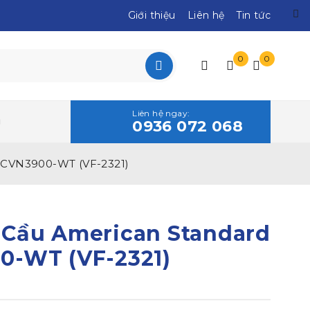
Giới thiệu
Liên hệ
Tin tức
0
0
Liên hệ ngay:
0936 072 068
SCVN3900-WT (VF-2321)
 Cầu American Standard
0-WT (VF-2321)