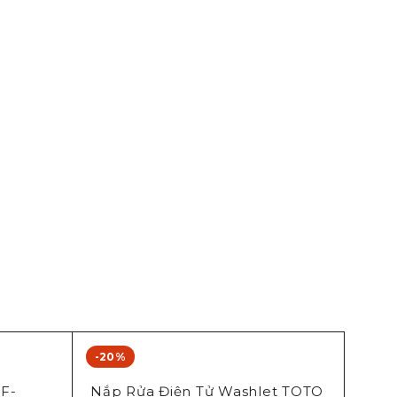
-20%
Toto
F-
Nắp Rửa Điện Tử Washlet TOTO