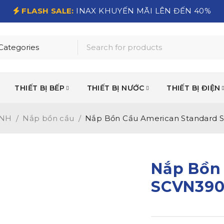
FLASH SALE:
INAX KHUYẾN MÃI LÊN ĐẾN 40%
THIẾT BỊ BẾP
THIẾT BỊ NƯỚC
THIẾT BỊ ĐIỆN
INH
/
Nắp bồn cầu
/
Nắp Bồn Cầu American Standard 
Nắp Bồn
SCVN390