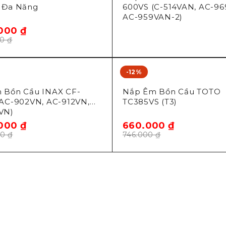
 Đa Năng
600VS (C-514VAN, AC-96
AC-959VAN-2)
.000
₫
00
₫
-12%
Toto
 Bồn Cầu INAX CF-
Nắp Êm Bồn Cầu TOTO
(AC-902VN, AC-912VN,
TC385VS (T3)
VN)
.000
₫
660.000
₫
00
₫
746.000
₫