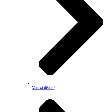
Van xả tiểu cơ