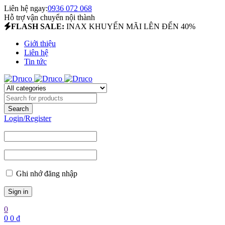
Liên hệ ngay:
0936 072 068
Hỗ trợ vận chuyển nội thành
FLASH SALE:
INAX KHUYẾN MÃI LÊN ĐẾN 40%
Giới thiệu
Liên hệ
Tin tức
Login/Register
Ghi nhớ đăng nhập
0
0
0
₫