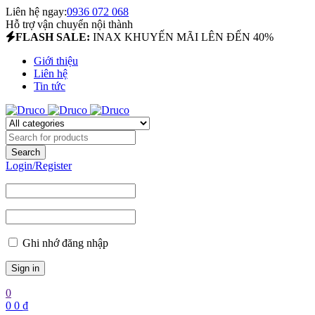
Liên hệ ngay:
0936 072 068
Hỗ trợ vận chuyển nội thành
FLASH SALE:
INAX KHUYẾN MÃI LÊN ĐẾN 40%
Giới thiệu
Liên hệ
Tin tức
Login/Register
Ghi nhớ đăng nhập
0
0
0
₫