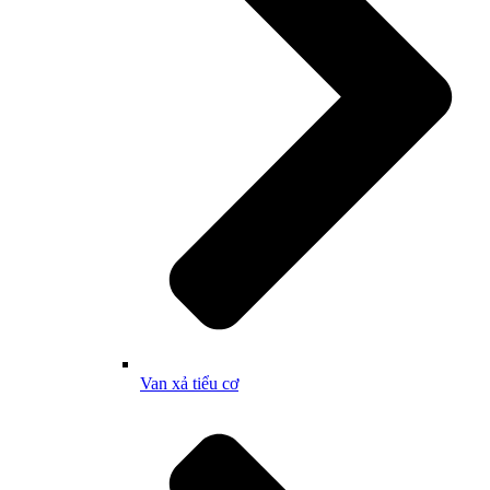
Van xả tiểu cơ