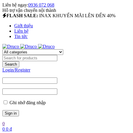
Liên hệ ngay:
0936 072 068
Hỗ trợ vận chuyển nội thành
FLASH SALE:
INAX KHUYẾN MÃI LÊN ĐẾN 40%
Giới thiệu
Liên hệ
Tin tức
Login/Register
Ghi nhớ đăng nhập
0
0
0
₫