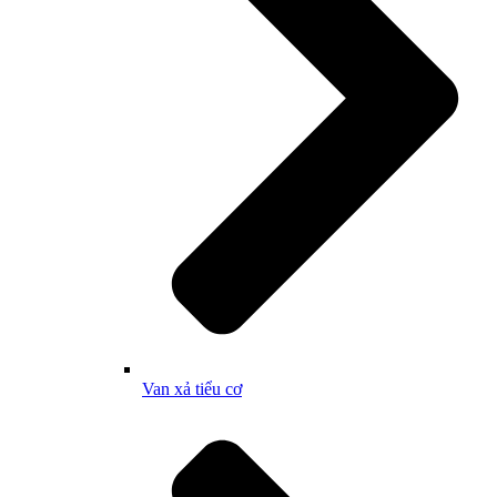
Van xả tiểu cơ