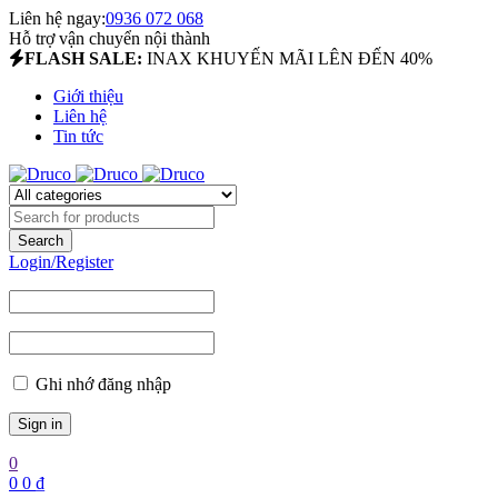
Liên hệ ngay:
0936 072 068
Hỗ trợ vận chuyển nội thành
FLASH SALE:
INAX KHUYẾN MÃI LÊN ĐẾN 40%
Giới thiệu
Liên hệ
Tin tức
Login/Register
Ghi nhớ đăng nhập
0
0
0
₫