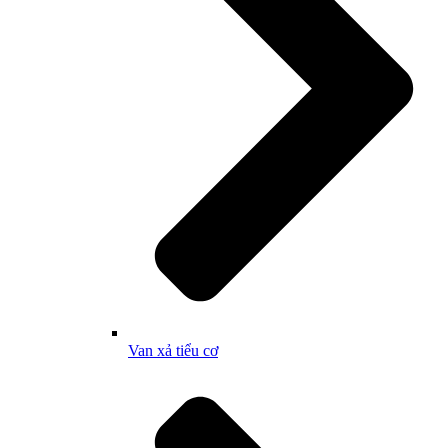
Van xả tiểu cơ