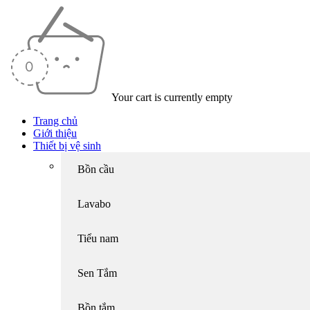
Your cart is currently empty
Trang chủ
Giới thiệu
Thiết bị vệ sinh
Bồn cầu
Lavabo
Tiểu nam
Sen Tắm
Bồn tắm