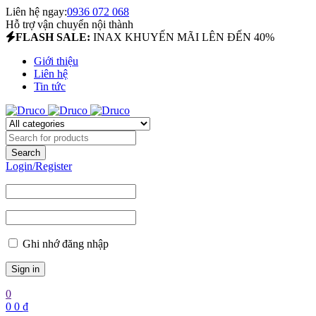
Liên hệ ngay:
0936 072 068
Hỗ trợ vận chuyển nội thành
FLASH SALE:
INAX KHUYẾN MÃI LÊN ĐẾN 40%
Giới thiệu
Liên hệ
Tin tức
Login/Register
Ghi nhớ đăng nhập
0
0
0
₫