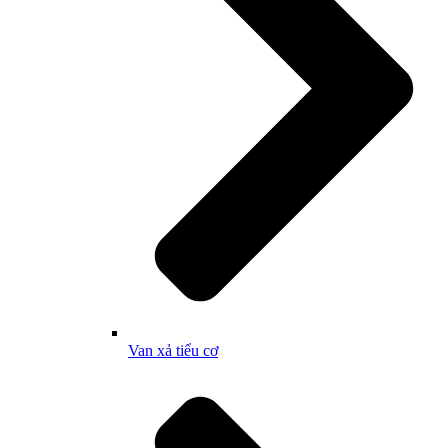
Van xả tiểu cơ