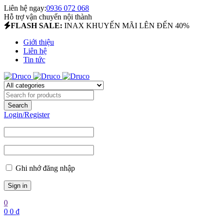
Liên hệ ngay:
0936 072 068
Hỗ trợ vận chuyển nội thành
FLASH SALE:
INAX KHUYẾN MÃI LÊN ĐẾN 40%
Giới thiệu
Liên hệ
Tin tức
Login/Register
Ghi nhớ đăng nhập
0
0
0
₫