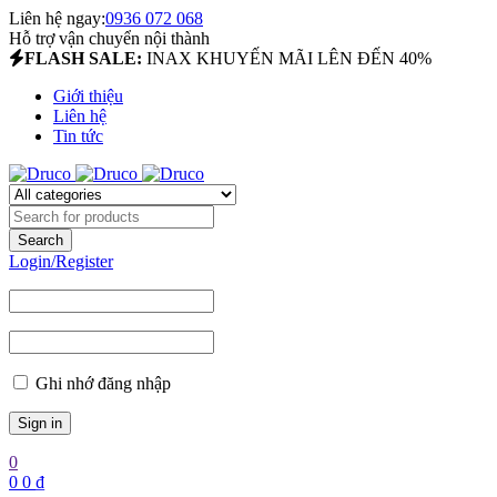
Liên hệ ngay:
0936 072 068
Hỗ trợ vận chuyển nội thành
FLASH SALE:
INAX KHUYẾN MÃI LÊN ĐẾN 40%
Giới thiệu
Liên hệ
Tin tức
Login/Register
Ghi nhớ đăng nhập
0
0
0
₫