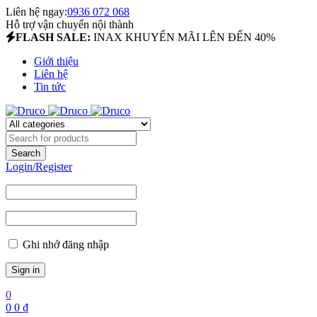
Liên hệ ngay:
0936 072 068
Hỗ trợ vận chuyển nội thành
FLASH SALE:
INAX KHUYẾN MÃI LÊN ĐẾN 40%
Giới thiệu
Liên hệ
Tin tức
Login/Register
Ghi nhớ đăng nhập
0
0
0
₫