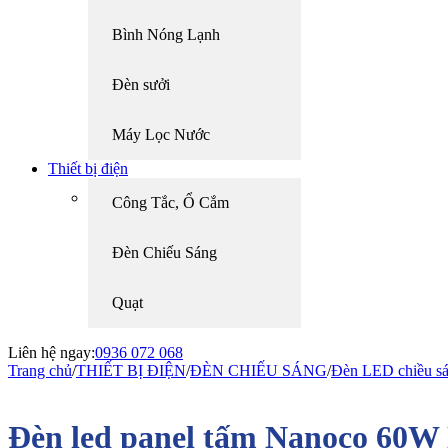
Bình Nóng Lạnh
Đèn sưởi
Máy Lọc Nước
Thiết bị điện
Công Tắc, Ổ Cắm
Đèn Chiếu Sáng
Quạt
Liên hệ ngay:
0936 072 068
Trang chủ
/
THIẾT BỊ ĐIỆN
/
ĐÈN CHIẾU SÁNG
/
Đèn LED chiều s
Đèn led panel tấm Nanoco 60