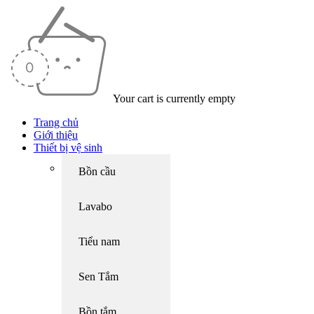
Your cart is currently empty
Trang chủ
Giới thiệu
Thiết bị vệ sinh
Bồn cầu
Lavabo
Tiểu nam
Sen Tắm
Bồn tắm