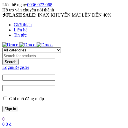
Liên hệ ngay:
0936 072 068
Hỗ trợ vận chuyển nội thành
FLASH SALE:
INAX KHUYẾN MÃI LÊN ĐẾN 40%
Giới thiệu
Liên hệ
Tin tức
Login/Register
Ghi nhớ đăng nhập
0
0
0
₫