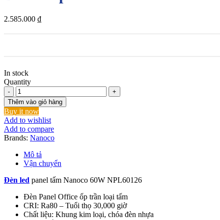
2.585.000
₫
In stock
Quantity
Đèn
led
Thêm vào giỏ hàng
panel
Buy it now
tấm
Add to wishlist
Nanoco
Add to compare
60W
Brands:
Nanoco
NPL60126
số
Mô tả
lượng
Vận chuyển
Đèn led
panel tấm Nanoco 60W NPL60126
Đèn Panel Office ốp trần loại tấm
CRI: Ra80 – Tuổi thọ 30,000 giờ
Chất liệu: Khung kim loại, chóa đèn nhựa