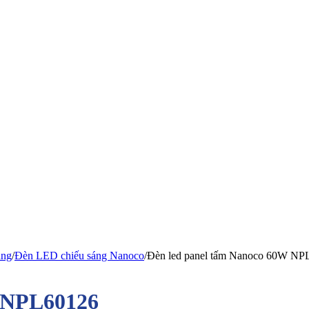
áng
/
Đèn LED chiếu sáng Nanoco
/
Đèn led panel tấm Nanoco 60W NP
W NPL60126