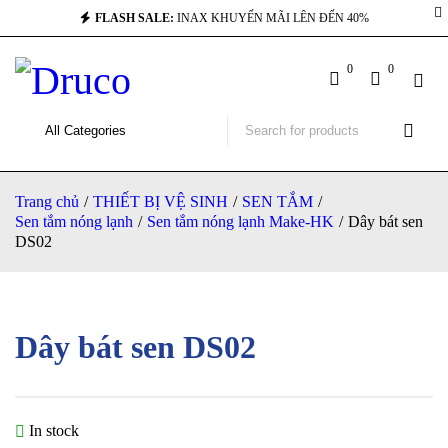
FLASH SALE:
INAX KHUYẾN MÃI LÊN ĐẾN 40%
0
0
Trang chủ
/
THIẾT BỊ VỆ SINH
/
SEN TẮM
/
Sen tắm nóng lạnh
/
Sen tắm nóng lạnh Make-HK
/
Dây bát sen
DS02
Dây bát sen DS02
In stock