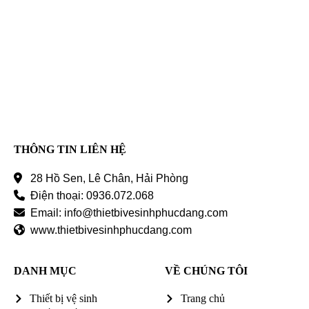
THEO DÕI CHÚNG TÔI
Để không bị bỏ lỡ bất cứ thông tin khuyến mãi nào!
THÔNG TIN LIÊN HỆ
28 Hồ Sen, Lê Chân, Hải Phòng
Điện thoại: 0936.072.068
Email: info@thietbivesinhphucdang.com
www.thietbivesinhphucdang.com
DANH MỤC
VỀ CHÚNG TÔI
Thiết bị vệ sinh
Trang chủ