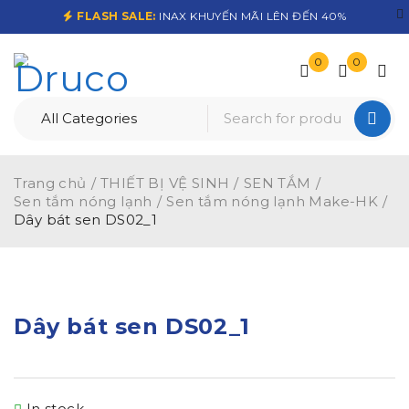
FLASH SALE:
INAX KHUYẾN MÃI LÊN ĐẾN 40%
0
0
Trang chủ
/
THIẾT BỊ VỆ SINH
/
SEN TẮM
/
Sen tắm nóng lạnh
/
Sen tắm nóng lạnh Make-HK
/
Dây bát sen DS02_1
Dây bát sen DS02_1
In stock