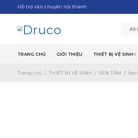
Hỗ trợ vận chuyển nội thành
TRANG CHỦ
GIỚI THIỆU
THIẾT BỊ VỆ SINH
Trang chủ
/
THIẾT BỊ VỆ SINH
/
SEN TẮM
/
Sen