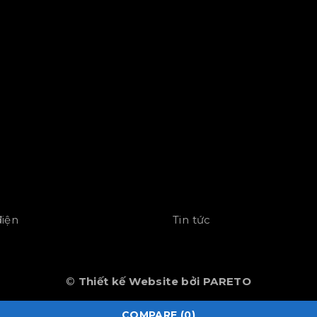
điện
Tin tức
©
Thiết kế Website bởi PARETO
COMPARE
(0)