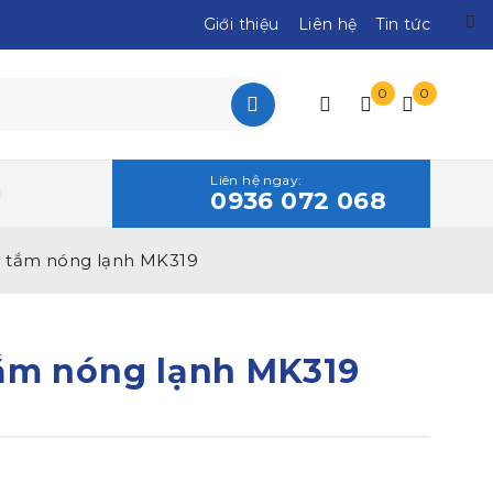
Giới thiệu
Liên hệ
Tin tức
0
0
Liên hệ ngay:
0936 072 068
n tắm nóng lạnh MK319
ắm nóng lạnh MK319