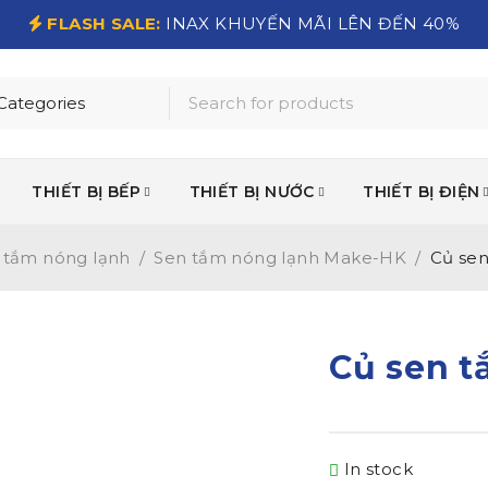
FLASH SALE:
INAX KHUYẾN MÃI LÊN ĐẾN 40%
THIẾT BỊ BẾP
THIẾT BỊ NƯỚC
THIẾT BỊ ĐIỆN
 tắm nóng lạnh
/
Sen tắm nóng lạnh Make-HK
/
Củ se
Củ sen t
In stock