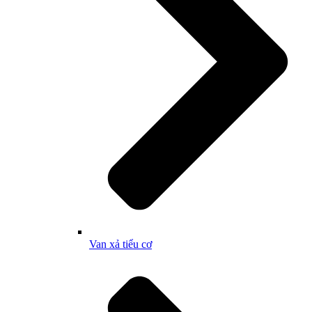
Van xả tiểu cơ