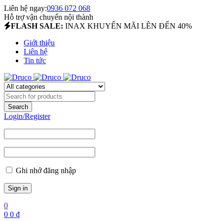
Liên hệ ngay:
0936 072 068
Hỗ trợ vận chuyển nội thành
FLASH SALE:
INAX KHUYẾN MÃI LÊN ĐẾN 40%
Giới thiệu
Liên hệ
Tin tức
Login/Register
Ghi nhớ đăng nhập
0
0
0
₫