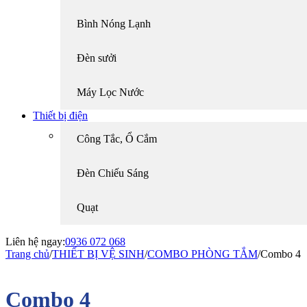
Bình Nóng Lạnh
Đèn sưởi
Máy Lọc Nước
Thiết bị điện
Công Tắc, Ổ Cắm
Đèn Chiếu Sáng
Quạt
Liên hệ ngay:
0936 072 068
Trang chủ
/
THIẾT BỊ VỆ SINH
/
COMBO PHÒNG TẮM
/
Combo 4
Combo 4