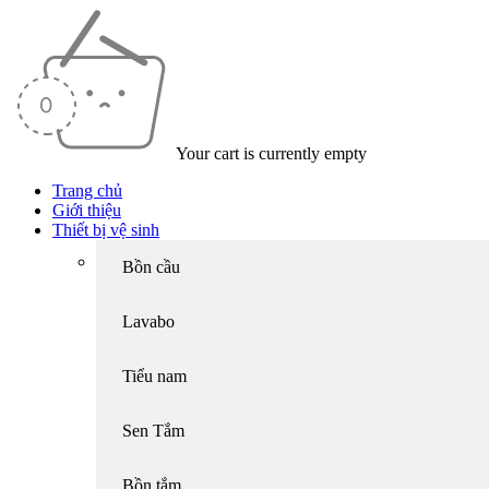
Your cart is currently empty
Trang chủ
Giới thiệu
Thiết bị vệ sinh
Bồn cầu
Lavabo
Tiểu nam
Sen Tắm
Bồn tắm