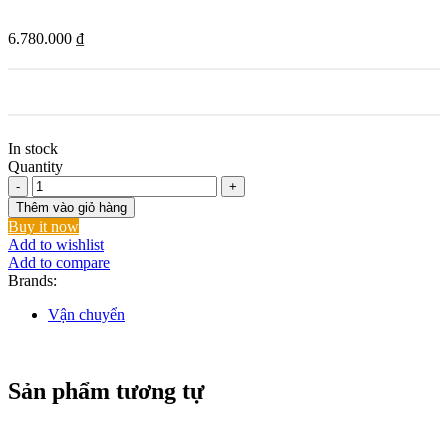
6.780.000
₫
In stock
Quantity
Combo
4
Thêm vào giỏ hàng
số
Buy it now
lượng
Add to wishlist
Add to compare
Brands:
Vận chuyển
Sản phẩm tương tự