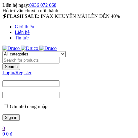
Liên hệ ngay:
0936 072 068
Hỗ trợ vận chuyển nội thành
FLASH SALE:
INAX KHUYẾN MÃI LÊN ĐẾN 40%
Giới thiệu
Liên hệ
Tin tức
Login/Register
Ghi nhớ đăng nhập
0
0
0
₫