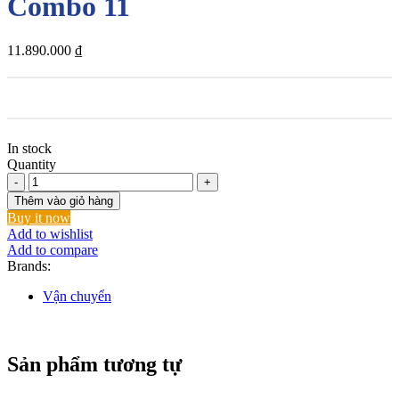
Combo 11
11.890.000
₫
In stock
Quantity
Combo
11
Thêm vào giỏ hàng
số
Buy it now
lượng
Add to wishlist
Add to compare
Brands:
Vận chuyển
Sản phẩm tương tự