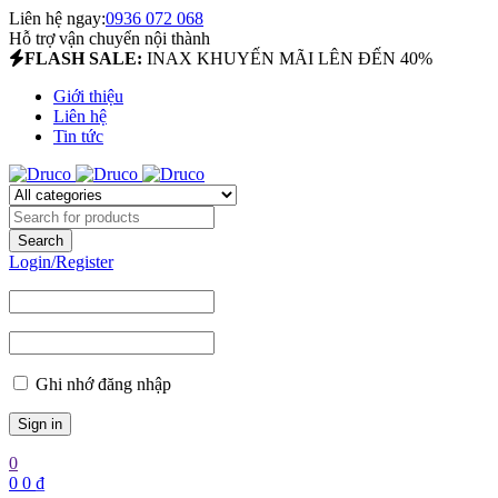
Liên hệ ngay:
0936 072 068
Hỗ trợ vận chuyển nội thành
FLASH SALE:
INAX KHUYẾN MÃI LÊN ĐẾN 40%
Giới thiệu
Liên hệ
Tin tức
Login/Register
Ghi nhớ đăng nhập
0
0
0
₫