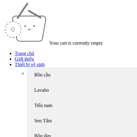
Your cart is currently empty
Trang chủ
Giới thiệu
Thiết bị vệ sinh
Bồn cầu
Lavabo
Tiểu nam
Sen Tắm
Bồn tắm