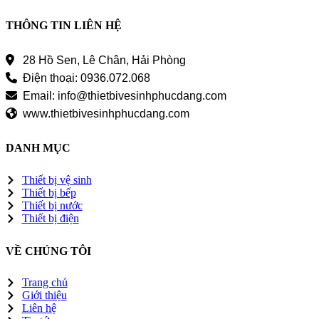
THÔNG TIN LIÊN HỆ
28 Hồ Sen, Lê Chân, Hải Phòng
Điện thoại: 0936.072.068
Email: info@thietbivesinhphucdang.com
www.thietbivesinhphucdang.com
DANH MỤC
Thiết bị vệ sinh
Thiết bị bếp
Thiết bị nước
Thiết bị điện
VỀ CHÚNG TÔI
Trang chủ
Giới thiệu
Liên hệ