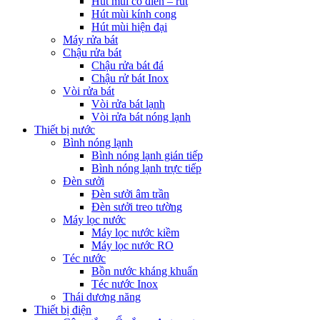
Hút mùi cổ điển – rút
Hút mùi kính cong
Hút mùi hiện đại
Máy rửa bát
Chậu rửa bát
Chậu rửa bát đá
Chậu rử bát Inox
Vòi rửa bát
Vòi rửa bát lạnh
Vòi rửa bát nóng lạnh
Thiết bị nước
Bình nóng lạnh
Bình nóng lạnh gián tiếp
Bình nóng lạnh trực tiếp
Đèn sưởi
Đèn sưởi âm trần
Đèn sưởi treo tường
Máy lọc nước
Máy lọc nước kiềm
Máy lọc nước RO
Téc nước
Bồn nước kháng khuẩn
Téc nước Inox
Thái dương năng
Thiết bị điện