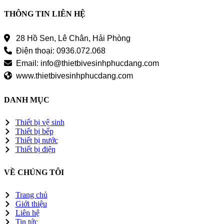
THÔNG TIN LIÊN HỆ
28 Hồ Sen, Lê Chân, Hải Phòng
Điện thoại: 0936.072.068
Email: info@thietbivesinhphucdang.com
www.thietbivesinhphucdang.com
DANH MỤC
Thiết bị vệ sinh
Thiết bị bếp
Thiết bị nước
Thiết bị điện
VỀ CHÚNG TÔI
Trang chủ
Giới thiệu
Liên hệ
Tin tức