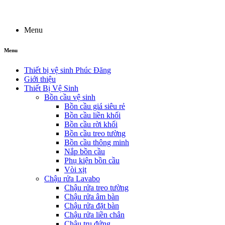
Menu
Menu
Thiết bị vệ sinh Phúc Đăng
Giới thiệu
Thiết Bị Vệ Sinh
Bồn cầu vệ sinh
Bồn cầu giá siêu rẻ
Bồn cầu liền khối
Bồn cầu rời khối
Bồn cầu treo tường
Bồn cầu thông minh
Nắp bồn cầu
Phụ kiện bồn cầu
Vòi xịt
Chậu rửa Lavabo
Chậu rửa treo tường
Chậu rửa âm bàn
Chậu rửa đặt bàn
Chậu rửa liền chân
Chậu trụ đứng