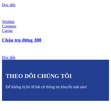
Đọc tiếp
Wishlist
Compare
Caesar
Chậu trụ đứng 308
Đọc tiếp
THEO DÕI CHÚNG TÔI
Để không bị bỏ lỡ bất cứ thông tin khuyến mãi nào!