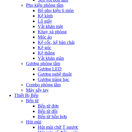
Phụ kiện phòng tắm
Bộ phụ kiện 6 món
Kệ kính
Lô giấy
Vắt khăn mặt
Khay xà phòng
Móc áo
Kệ cốc, kệ bàn chải
Kệ góc
Kệ thẳng
Vắt khăn giàn
Gương phòng tắm
Gương LED
Gương nghệ thuật
Gương tráng bạc
Combo phòng tắm
Máy sấy tay
Thiết Bị Bếp
Bếp từ
Bếp từ đơn
Bếp từ đôi
Bếp từ hỗn hợp
Hút mùi
Hút mùi chữ T ngược