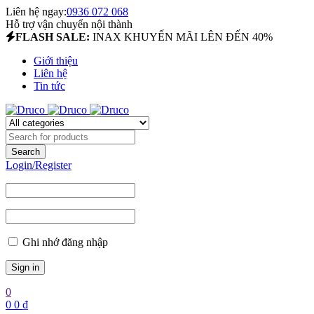
Liên hệ ngay:
0936 072 068
Hỗ trợ vận chuyển nội thành
FLASH SALE:
INAX KHUYẾN MÃI LÊN ĐẾN 40%
Giới thiệu
Liên hệ
Tin tức
Login/Register
Ghi nhớ đăng nhập
0
0
0
₫