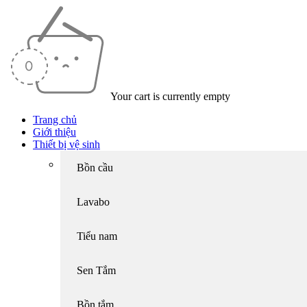
Your cart is currently empty
Trang chủ
Giới thiệu
Thiết bị vệ sinh
Bồn cầu
Lavabo
Tiểu nam
Sen Tắm
Bồn tắm