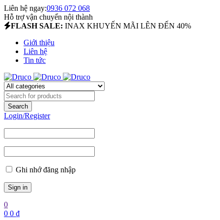
Liên hệ ngay:
0936 072 068
Hỗ trợ vận chuyển nội thành
FLASH SALE:
INAX KHUYẾN MÃI LÊN ĐẾN 40%
Giới thiệu
Liên hệ
Tin tức
Login/Register
Ghi nhớ đăng nhập
0
0
0
₫