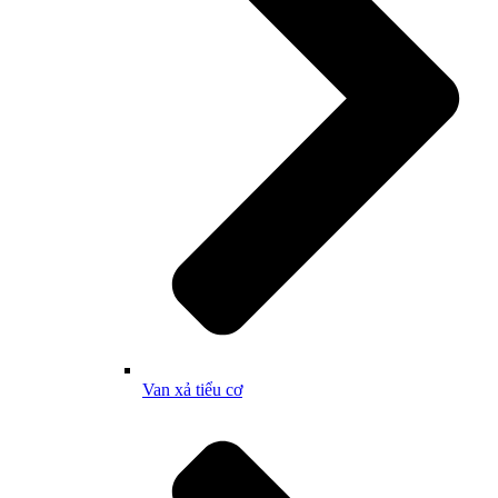
Van xả tiểu cơ