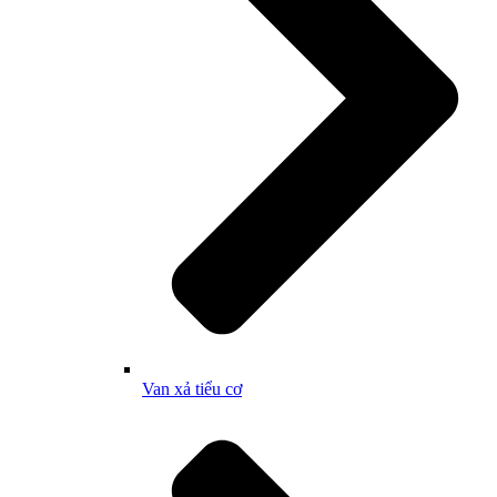
Van xả tiểu cơ