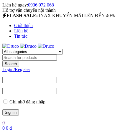
Liên hệ ngay:
0936 072 068
Hỗ trợ vận chuyển nội thành
FLASH SALE:
INAX KHUYẾN MÃI LÊN ĐẾN 40%
Giới thiệu
Liên hệ
Tin tức
Login/Register
Ghi nhớ đăng nhập
0
0
0
₫