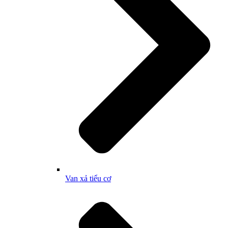
Van xả tiểu cơ