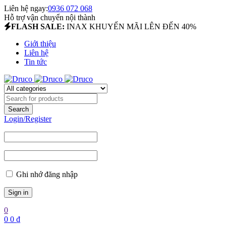
Liên hệ ngay:
0936 072 068
Hỗ trợ vận chuyển nội thành
FLASH SALE:
INAX KHUYẾN MÃI LÊN ĐẾN 40%
Giới thiệu
Liên hệ
Tin tức
Login/Register
Ghi nhớ đăng nhập
0
0
0
₫