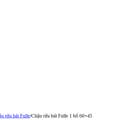
u rửa bát Fulle
/
Chậu rửa bát Fulle 1 hố 60×45