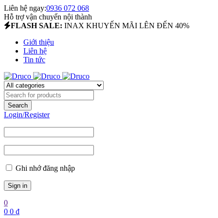
Liên hệ ngay:
0936 072 068
Hỗ trợ vận chuyển nội thành
FLASH SALE:
INAX KHUYẾN MÃI LÊN ĐẾN 40%
Giới thiệu
Liên hệ
Tin tức
Login/Register
Ghi nhớ đăng nhập
0
0
0
₫