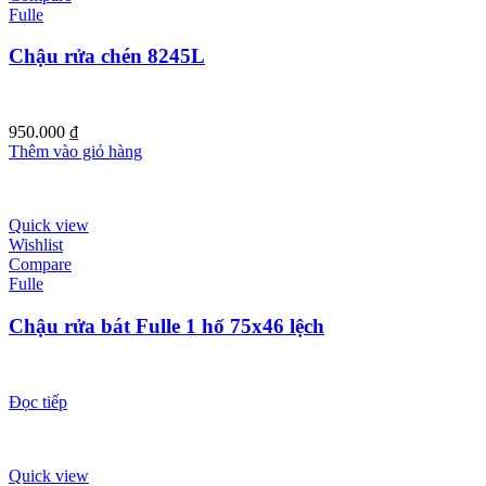
Fulle
Chậu rửa chén 8245L
950.000
₫
Thêm vào giỏ hàng
Quick view
Wishlist
Compare
Fulle
Chậu rửa bát Fulle 1 hố 75x46 lệch
Đọc tiếp
Quick view