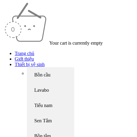
Your cart is currently empty
Trang chủ
Giới thiệu
Thiết bị vệ sinh
Bồn cầu
Lavabo
Tiểu nam
Sen Tắm
Bồn tắm