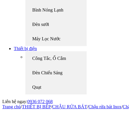
Bình Nóng Lạnh
Đèn sưởi
Máy Lọc Nước
Thiết bị điện
Công Tắc, Ổ Cắm
Đèn Chiếu Sáng
Quạt
Liên hệ ngay:
0936 072 068
Trang chủ
/
THIẾT BỊ BẾP
/
CHẬU RỬA BÁT
/
Chậu rửa bát Inox
/
Chậ