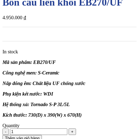
Bồn cầu liền khối EB270/UF
4.950.000
₫
In stock
Mã sản phẩm: EB270/UF
Công nghệ men: S-Ceramic
Nắp đóng êm: Chất liệu UF chống xước
Phụ kiện két nước: WDI
Hệ thống xả: Tornado S-P 3L/5L
Kích thước: 730(D) x 390(W) x 670(H)
Quantity
Bồn
cầu
Thêm vào giỏ hàng