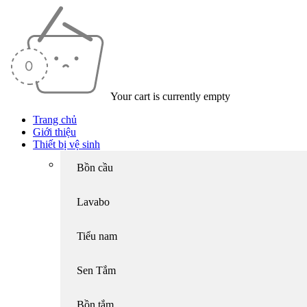
Your cart is currently empty
Trang chủ
Giới thiệu
Thiết bị vệ sinh
Bồn cầu
Lavabo
Tiểu nam
Sen Tắm
Bồn tắm