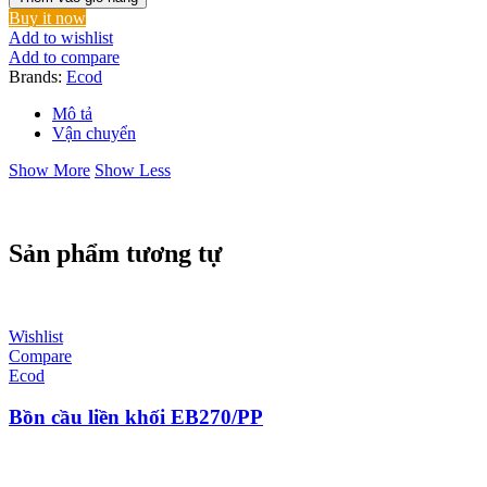
liền
Buy it now
khối
Add to wishlist
EB270/UF
Add to compare
số
Brands:
Ecod
lượng
Mô tả
Vận chuyển
Show More
Show Less
Sản phẩm tương tự
Wishlist
Compare
Ecod
Bồn cầu liền khối EB270/PP