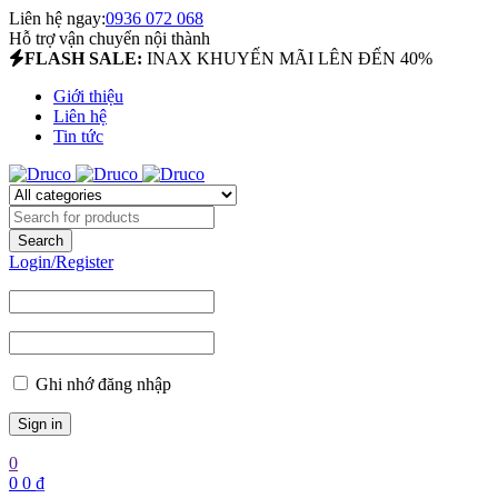
Liên hệ ngay:
0936 072 068
Hỗ trợ vận chuyển nội thành
FLASH SALE:
INAX KHUYẾN MÃI LÊN ĐẾN 40%
Giới thiệu
Liên hệ
Tin tức
Login/Register
Ghi nhớ đăng nhập
0
0
0
₫