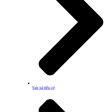
Van xả tiểu cơ