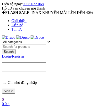
Liên hệ ngay:
0936 072 068
Hỗ trợ vận chuyển nội thành
FLASH SALE:
INAX KHUYẾN MÃI LÊN ĐẾN 40%
Giới thiệu
Liên hệ
Tin tức
Login/Register
Ghi nhớ đăng nhập
0
0
0
₫