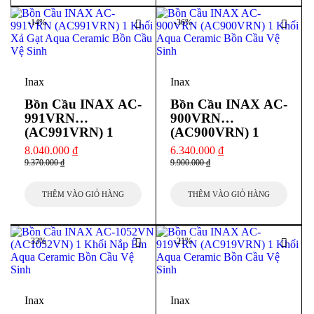
-14%
-36%
Bản vẽ bệ xí bệt liền khối Inax AC 939
VN xả nhấn nắp êm
Inax
Inax
Bồn Cầu INAX AC-
Bồn Cầu INAX AC-
Video giới thiệu bồn cầu 1 khối Inax AC-
991VRN
900VRN
939 VN
(AC991VRN) 1
(AC900VRN) 1
Khối Xả Gạt Aqua
Khối Aqua Ceramic
8.040.000
₫
6.340.000
₫
Ceramic
9.370.000
₫
9.900.000
₫
THÊM VÀO GIỎ HÀNG
THÊM VÀO GIỎ HÀNG
-33%
-21%
Inax
Inax