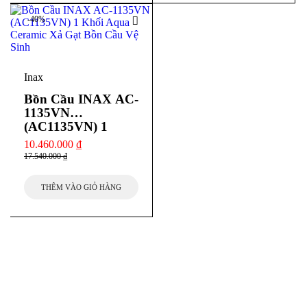
-40%
Inax
Bồn Cầu INAX AC-
1135VN
(AC1135VN) 1
Khối Aqua Ceramic
10.460.000
₫
Xả Gạt
17.540.000
₫
THÊM VÀO GIỎ HÀNG
THEO DÕI CHÚNG TÔI
Để không bị bỏ lỡ bất cứ thông tin khuyến mãi nào!