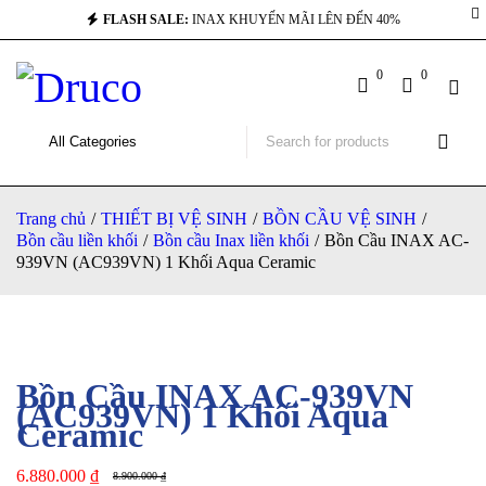
FLASH SALE:
INAX KHUYẾN MÃI LÊN ĐẾN 40%
-23%
0
0
Trang chủ
/
THIẾT BỊ VỆ SINH
/
BỒN CẦU VỆ SINH
/
Bồn cầu liền khối
/
Bồn cầu Inax liền khối
/
Bồn Cầu INAX AC-
939VN (AC939VN) 1 Khối Aqua Ceramic
Bồn Cầu INAX AC-939VN
(AC939VN) 1 Khối Aqua
Ceramic
6.880.000
₫
8.900.000
₫