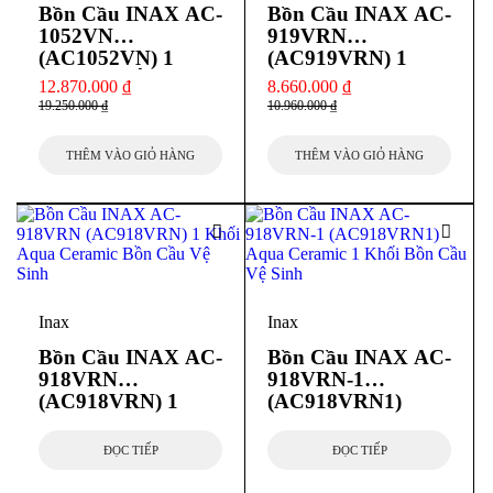
Bồn Cầu INAX AC-
Bồn Cầu INAX AC-
1052VN
919VRN
(AC1052VN) 1
(AC919VRN) 1
Khối Nắp Êm Aqua
Khối Aqua Ceramic
12.870.000
₫
8.660.000
₫
Ceramic
19.250.000
₫
10.960.000
₫
THÊM VÀO GIỎ HÀNG
THÊM VÀO GIỎ HÀNG
Inax
Inax
Bồn Cầu INAX AC-
Bồn Cầu INAX AC-
918VRN
918VRN-1
(AC918VRN) 1
(AC918VRN1)
Khối Aqua Ceramic
Aqua Ceramic 1
Khối
ĐỌC TIẾP
ĐỌC TIẾP