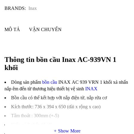
BRANDS:
Inax
MÔ TẢ
VẬN CHUYỂN
Thông tin bồn cầu Inax AC-939VN 1
khối
Dòng sản phẩm
bồn cầu
INAX AC 939 VRN 1 khối xả nhấn
nắp êm đến từ thương hiệu thiết bị vệ sinh
INAX
Bồn cầu có thể kết hợp với nắp điện tử, nắp rửa cơ
Kích thước: 736 x 394 x 650 (dài x rộng x cao)
Tâm thoát : 300mm (+-5)
Kiểu xả 2 nhấn 6L/4L
Show More
Mem chống bám bẩn Aqua Ceramic