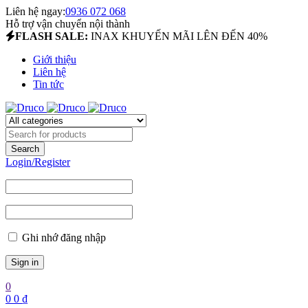
Liên hệ ngay:
0936 072 068
Hỗ trợ vận chuyển nội thành
FLASH SALE:
INAX KHUYẾN MÃI LÊN ĐẾN 40%
Giới thiệu
Liên hệ
Tin tức
Login/Register
Ghi nhớ đăng nhập
0
0
0
₫