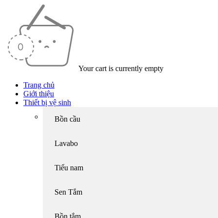
Your cart is currently empty
Trang chủ
Giới thiệu
Thiết bị vệ sinh
Bồn cầu
Lavabo
Tiểu nam
Sen Tắm
Bồn tắm