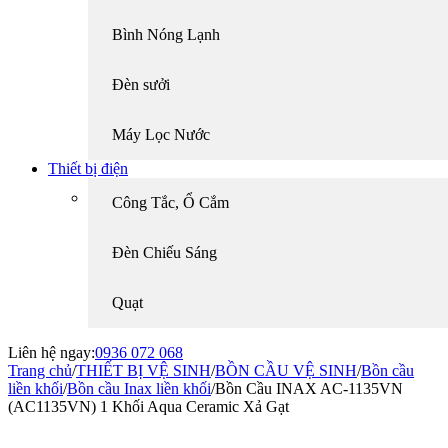
Bình Nóng Lạnh
Đèn sưởi
Máy Lọc Nước
Thiết bị điện
Công Tắc, Ổ Cắm
Đèn Chiếu Sáng
Quạt
Liên hệ ngay:
0936 072 068
Trang chủ
/
THIẾT BỊ VỆ SINH
/
BỒN CẦU VỆ SINH
/
Bồn cầu
liền khối
/
Bồn cầu Inax liền khối
/
Bồn Cầu INAX AC-1135VN
(AC1135VN) 1 Khối Aqua Ceramic Xả Gạt