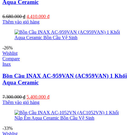
Aqua Ceramic
Giá
Giá
6.680.000
₫
4.410.000
₫
gốc
hiện
Thêm vào giỏ hàng
là:
tại
6.680.000 ₫.
là:
4.410.000 ₫.
-26%
Wishlist
Compare
Inax
Bồn Cầu INAX AC-959VAN (AC959VAN) 1 Khối
Aqua Ceramic
Giá
Giá
7.300.000
₫
5.400.000
₫
gốc
hiện
Thêm vào giỏ hàng
là:
tại
7.300.000 ₫.
là:
5.400.000 ₫.
-33%
Wishlist