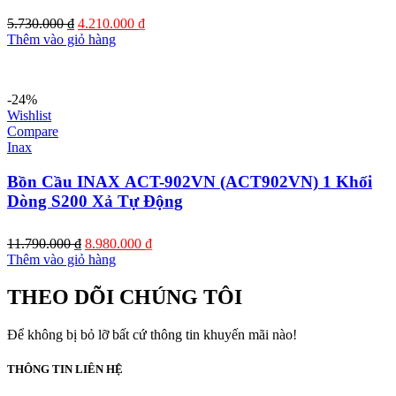
Giá
Giá
5.730.000
₫
4.210.000
₫
gốc
hiện
Thêm vào giỏ hàng
là:
tại
5.730.000 ₫.
là:
4.210.000 ₫.
-24%
Wishlist
Compare
Inax
Bồn Cầu INAX ACT-902VN (ACT902VN) 1 Khối
Dòng S200 Xả Tự Động
Giá
Giá
11.790.000
₫
8.980.000
₫
gốc
hiện
Thêm vào giỏ hàng
là:
tại
11.790.000 ₫.
là:
THEO DÕI CHÚNG TÔI
8.980.000 ₫.
Để không bị bỏ lỡ bất cứ thông tin khuyến mãi nào!
THÔNG TIN LIÊN HỆ