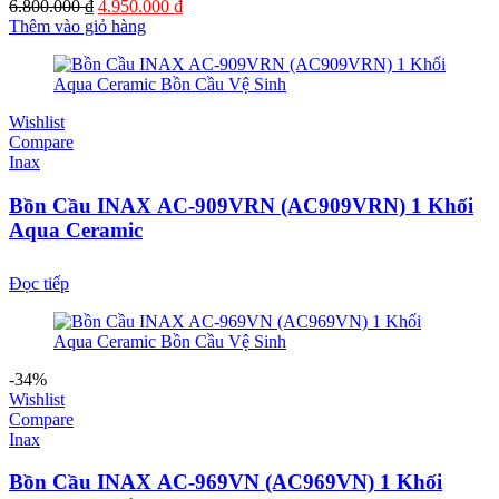
Giá
Giá
6.800.000
₫
4.950.000
₫
gốc
hiện
Thêm vào giỏ hàng
là:
tại
6.800.000 ₫.
là:
4.950.000 ₫.
Wishlist
Compare
Inax
Bồn Cầu INAX AC-909VRN (AC909VRN) 1 Khối
Aqua Ceramic
Đọc tiếp
-34%
Wishlist
Compare
Inax
Bồn Cầu INAX AC-969VN (AC969VN) 1 Khối