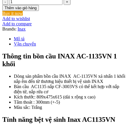
Bồn
Cầu
Thêm vào giỏ hàng
INAX
Buy it now
AC-
Add to wishlist
1135VN
Add to compare
(AC1135VN)
Brands:
Inax
1
Khối
Mô tả
Aqua
Vận chuyển
Ceramic
Xả
Thông tin bồn cầu INAX AC-1135VN 1
Gạt
khối
số
lượng
Dòng sản phẩm bồn cầu INAX AC-1135VN xả nhấn 1 khối
nắp êm đến từ thương hiệu thiết bị vệ sinh INAX
Bàn cầu AC1135 nắp CF-3003VS có thể kết hợp với nắp
điện tử, nắp rửa cơ
Kích thước: 809x475x615 (dài x rộng x cao)
Tâm thoát : 300mm (+-5)
Màu sắc: Trắng
Tính năng bệt vệ sinh Inax AC1135VN