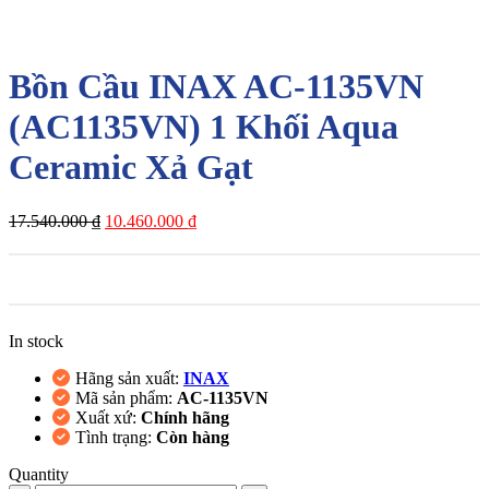
-40%
Bồn Cầu INAX AC-1135VN
(AC1135VN) 1 Khối Aqua
Ceramic Xả Gạt
Giá
Giá
17.540.000
₫
10.460.000
₫
gốc
hiện
là:
tại
17.540.000 ₫.
là:
10.460.000 ₫.
In stock
Hãng sản xuất:
INAX
Mã sản phẩm:
AC-1135VN
Xuất xứ:
Chính hãng
Tình trạng:
Còn hàng
Quantity