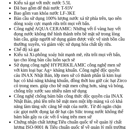
Kiểu xả gạt với mức nước 5.5L
Đã bao gồm đế thải nước T-93V
Bao gồm van khóa nước LF-3KE
Bàn cầu sử dụng 100% lượng nước xả từ phía trên, tạo nên
dòng xoáy cực mạnh rửa trôi mọi vết bẩn.
Công nghệ AQUA CERAMIC: Những vết ố vàng hay vết
đọng nước không thể hình thành trên bề mặt sứ trong lòng
bàn cầu, giúp người sử dụng giảm được việc vệ sinh bồn cầu
thường xuyên, và giảm việc sử dụng hóa chất tẩy rửa.
Chế độ xả gạt
Kiểu xả Xi-phông xoáy hút mạnh mẽ, rửa trôi mọi vết bẩn,
tạo cho lòng bàn cầu luôn sạch sẽ
Sử dụng công nghệ HYPERKILAMIC công nghệ men sứ
với kim loại bạc Ag+ kháng khuẩn. Công nghệ độc quyền
cảu INAX Nhật Bản, lớp men sứ có thành phần là kim loại
bạc có khả năng kháng khuẩn, đồng thời luu giữ các hạt Zirco
có trong men. giúp cho bề mặt men cứng hơn, sáng và bóng,
chống trầy xước sau nhiều năm sử dụng
Công nghệ chống bám bẩn công thức độc quyền của INAX
Nhật Bản, phủ lên trên bề mặt men một lớp màng và có khả
năng làm tăng sức căng bề mặt của nước. Từ đó ngăn chặn
các giọt nước đọng lại đẻ hạt cặn Silic trong nước không thể
bám bẩn gây ra các vết ố vàng trên men sứ
Chứng nhận chất lượng:Tiêu chuẩn quốc tế về quản lý chất
lượng ISO-9001 & Tiêu chuẩn quốc tế về quản lý môi trường