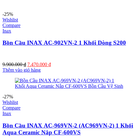
7.300.000 ₫.
là:
5.840.000 ₫.
-25%
Wishlist
Compare
Inax
Bồn Cầu INAX AC-902VN-2 1 Khối Dòng S200
Giá
Giá
9.900.000
₫
7.470.000
₫
gốc
hiện
Thêm vào giỏ hàng
là:
tại
9.900.000 ₫.
là:
7.470.000 ₫.
-27%
Wishlist
Compare
Inax
Bồn Cầu INAX AC-969VN-2 (AC969VN-2) 1 Khối
Aqua Ceramic Nắp CF-600VS