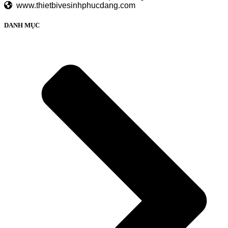
www.thietbivesinhphucdang.com
DANH MỤC