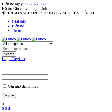
Liên hệ ngay:
0936 072 068
Hỗ trợ vận chuyển nội thành
FLASH SALE:
INAX KHUYẾN MÃI LÊN ĐẾN 40%
Giới thiệu
Liên hệ
Tin tức
Login/Register
Ghi nhớ đăng nhập
0
0
0
₫