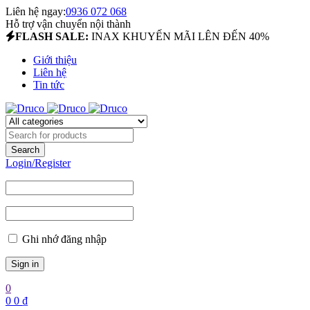
Liên hệ ngay:
0936 072 068
Hỗ trợ vận chuyển nội thành
FLASH SALE:
INAX KHUYẾN MÃI LÊN ĐẾN 40%
Giới thiệu
Liên hệ
Tin tức
Login/Register
Ghi nhớ đăng nhập
0
0
0
₫