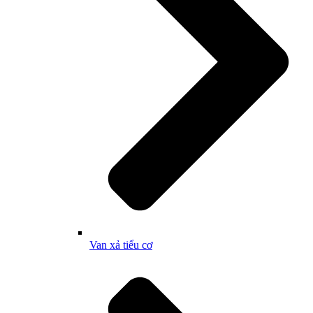
Van xả tiểu cơ