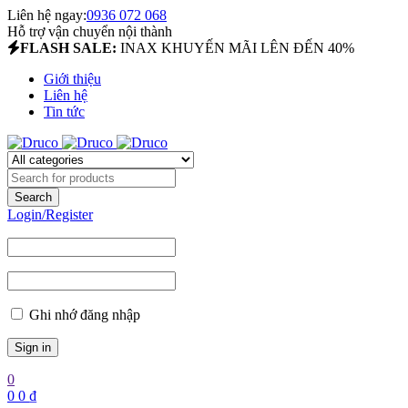
Liên hệ ngay:
0936 072 068
Hỗ trợ vận chuyển nội thành
FLASH SALE:
INAX KHUYẾN MÃI LÊN ĐẾN 40%
Giới thiệu
Liên hệ
Tin tức
Login/Register
Ghi nhớ đăng nhập
0
0
0
₫