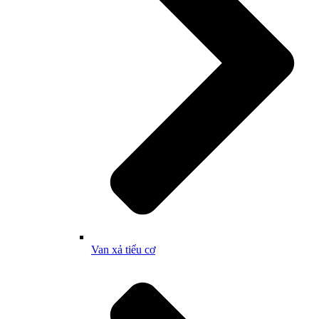
Van xả tiểu cơ