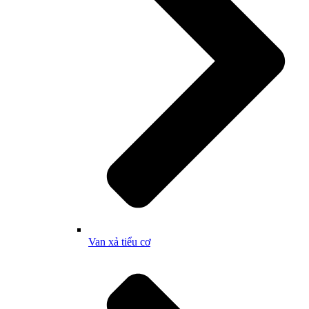
Van xả tiểu cơ