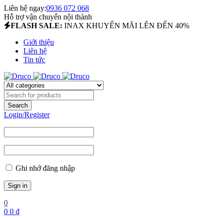
Liên hệ ngay:
0936 072 068
Hỗ trợ vận chuyển nội thành
FLASH SALE:
INAX KHUYẾN MÃI LÊN ĐẾN 40%
Giới thiệu
Liên hệ
Tin tức
Login/Register
Ghi nhớ đăng nhập
0
0
0
₫