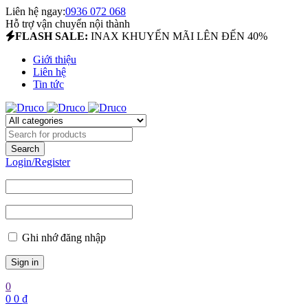
Liên hệ ngay:
0936 072 068
Hỗ trợ vận chuyển nội thành
FLASH SALE:
INAX KHUYẾN MÃI LÊN ĐẾN 40%
Giới thiệu
Liên hệ
Tin tức
Login/Register
Ghi nhớ đăng nhập
0
0
0
₫