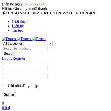
Liên hệ ngay:
0936 072 068
Hỗ trợ vận chuyển nội thành
FLASH SALE:
INAX KHUYẾN MÃI LÊN ĐẾN 40%
Giới thiệu
Liên hệ
Tin tức
Login/Register
Ghi nhớ đăng nhập
0
0
0
₫