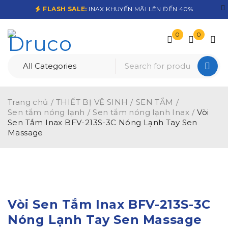
FLASH SALE:
INAX KHUYẾN MÃI LÊN ĐẾN 40%
0
0
Trang chủ
/
THIẾT BỊ VỆ SINH
/
SEN TẮM
/
Sen tắm nóng lạnh
/
Sen tắm nóng lạnh Inax
/
Vòi
Sen Tắm Inax BFV-213S-3C Nóng Lạnh Tay Sen
Massage
-20%
Vòi Sen Tắm Inax BFV-213S-3C
Nóng Lạnh Tay Sen Massage