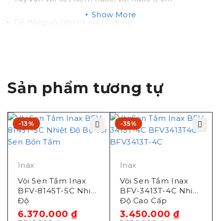
Show More
– Dễ dàng và tiện lợi khi sử dụng
Bản vẽ kỹ thuật Vòi sen tắm nóng lạnh INAX
BFV-213S-3C
Sản phẩm tương tự
-13%
-35%
Inax
Inax
Vòi Sen Tắm Inax
Vòi Sen Tắm Inax
BFV-8145T-5C Nhiệt
BFV-3413T-4C Nhiệt
Độ
Độ Cao Cấp
6.370.000
₫
3.450.000
₫