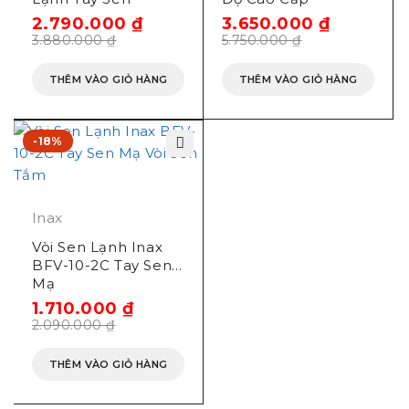
Massage
2.790.000
₫
3.650.000
₫
3.880.000
₫
5.750.000
₫
THÊM VÀO GIỎ HÀNG
THÊM VÀO GIỎ HÀNG
-18%
Inax
Vòi Sen Lạnh Inax
BFV-10-2C Tay Sen
Mạ
1.710.000
₫
2.090.000
₫
THÊM VÀO GIỎ HÀNG