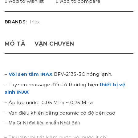
Add to wishlist
Add to compare
BRANDS:
Inax
MÔ TẢ
VẬN CHUYỂN
–
Vòi sen tắm INAX
BFV-213S-3C nóng lạnh.
– Tay sen massage
đến từ thương hiệu
thiết bị vệ
sinh INAX
–
Áp lực nước : 0.05 MPa ~ 0.75 MPa
– Van điều khiển bằng ceramic có độ bền cao
– Mạ Cr-Ni đạt tiêu chuẩn Nhật Bản
– Tay vặn vòi tiết kiệm nước, vòi nước ít chì