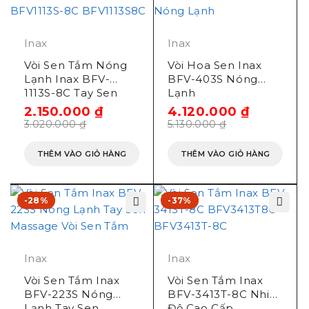
Inax
Inax
Vòi Sen Tắm Nóng
Vòi Hoa Sen Inax
Lạnh Inax BFV-
BFV-403S Nóng
1113S-8C Tay Sen
Lạnh
Tăng Áp
2.150.000
₫
4.120.000
₫
3.020.000
₫
5.130.000
₫
THÊM VÀO GIỎ HÀNG
THÊM VÀO GIỎ HÀNG
-28%
-37%
Inax
Inax
Vòi Sen Tắm Inax
Vòi Sen Tắm Inax
BFV-223S Nóng
BFV-3413T-8C Nhiệt
Lạnh Tay Sen
Độ Cao Cấp