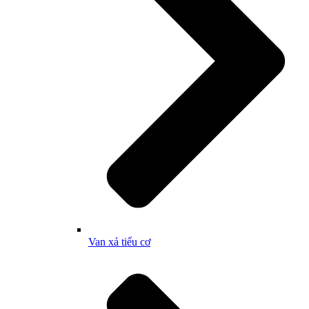
Van xả tiểu cơ