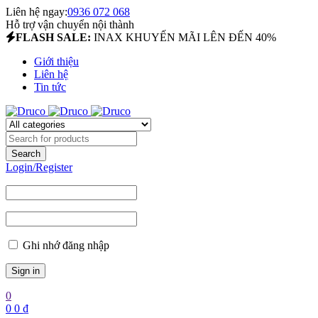
Liên hệ ngay:
0936 072 068
Hỗ trợ vận chuyển nội thành
FLASH SALE:
INAX KHUYẾN MÃI LÊN ĐẾN 40%
Giới thiệu
Liên hệ
Tin tức
Login/Register
Ghi nhớ đăng nhập
0
0
0
₫