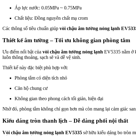
Áp lực nước: 0.05MPa ~ 0.75MPa
Chất liệu: Đồng nguyên chất mạ crom
Các thông số tiêu chuẩn giúp
vòi chậu âm tường nóng lạnh EV533
Thiết kế âm tường – Tối ưu không gian phòng tắm
Ưu điểm nổi bật của
vòi chậu âm tường nóng lạnh
EV5335 nằm ở kiể
luôn thông thoáng, sạch sẽ và dễ vệ sinh.
Thiết kế này đặc biệt phù hợp với:
Phòng tắm có diện tích nhỏ
Căn hộ chung cư
Không gian theo phong cách tối giản, hiện đại
Nhờ đó, phòng tắm không chỉ gọn hơn mà còn mang lại cảm giác sang 
Kiểu dáng tròn thanh lịch – Dễ dàng phối nội thất
Vòi chậu âm tường nóng lạnh EV5335
sở hữu kiểu dáng bo tròn mề