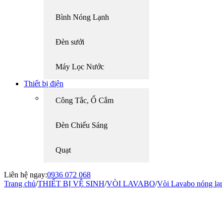
Bình Nóng Lạnh
Đèn sưởi
Máy Lọc Nước
Thiết bị điện
Công Tắc, Ổ Cắm
Đèn Chiếu Sáng
Quạt
Liên hệ ngay:
0936 072 068
Trang chủ
/
THIẾT BỊ VỆ SINH
/
VÒI LAVABO
/
Vòi Lavabo nóng lạn