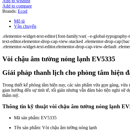
Add to wishlist
EV5335
Add to compare
số
Brands:
Ecod
lượng
Mô tả
Vận chuyển
.elementor-widget-text-editor{font-family:var( –e-global-typography-te
text-editor.elementor-drop-cap-view-stacked .elementor-drop-cap{bac
.elementor-widget-text-editor.elementor-drop-cap-view-default .elemen
Vòi chậu âm tường nóng lạnh EV5335
Giải pháp thanh lịch cho phòng tắm hiện đ
Trong thiết kế phòng tắm hiện nay, các sản phẩm vừa gọn gàng, vừ
gian hướng đến sự tinh tế, tối giản nhưng vẫn đảm bảo tiện nghi sử 
thẩm mỹ.
Thông tin kỹ thuật vòi chậu âm tường nóng lạnh E
Mã sản phẩm: EV5335
Tên sản phẩm: Vòi chậu âm tường nóng lạnh