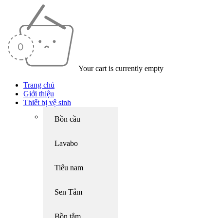
Your cart is currently empty
Trang chủ
Giới thiệu
Thiết bị vệ sinh
Bồn cầu
Lavabo
Tiểu nam
Sen Tắm
Bồn tắm