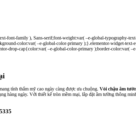
xt-font-family ), Sans-serif;font-weight:var( –e-global-typography-text-
kground-color:var( –e-global-color-primary );}.elementor-widget-text-
tor-drop-cap{color:var( –e-global-color-primary );border-color:var( –e
ại
a mang tính thẩm mỹ cao ngày càng được ưa chuộng.
Vòi chậu âm tườ
dụng hàng ngày. Với thiết kế tròn mềm mại, lắp đặt âm tường thông minh
V5335