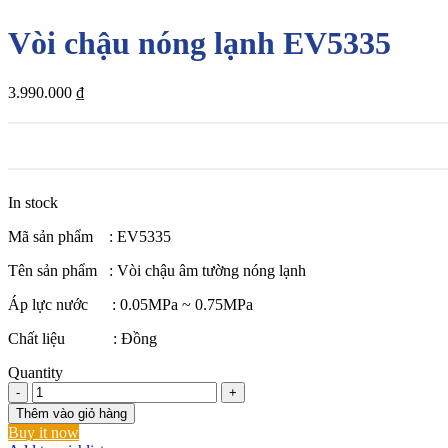
Vòi chậu nóng lạnh EV5335
3.990.000
₫
In stock
Mã sản phẩm : EV5335
Tên sản phẩm : Vòi chậu âm tường nóng lạnh
Áp lực nước : 0.05MPa ~ 0.75MPa
Chất liệu : Đồng
Quantity
Vòi
chậu
Thêm vào giỏ hàng
nóng
Buy it now
lạnh