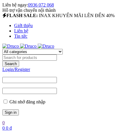
Liên hệ ngay:
0936 072 068
Hỗ trợ vận chuyển nội thành
FLASH SALE:
INAX KHUYẾN MÃI LÊN ĐẾN 40%
Giới thiệu
Liên hệ
Tin tức
Login/Register
Ghi nhớ đăng nhập
0
0
0
₫