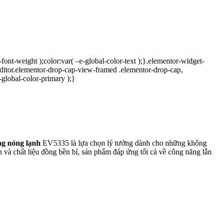
font-weight );color:var( –e-global-color-text );}.elementor-widget-
editor.elementor-drop-cap-view-framed .elementor-drop-cap,
-global-color-primary );}
ng nóng lạnh
EV5335 là lựa chọn lý tưởng dành cho những không
 và chất liệu đồng bền bỉ, sản phẩm đáp ứng tốt cả về công năng lẫn