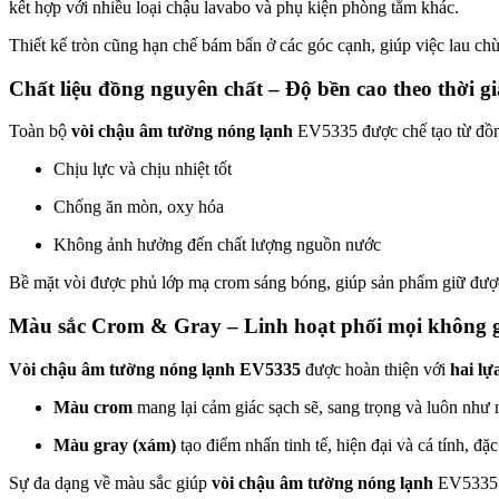
kết hợp với nhiều loại chậu lavabo và phụ kiện phòng tắm khác.
Thiết kế tròn cũng hạn chế bám bẩn ở các góc cạnh, giúp việc lau chù
Chất liệu đồng nguyên chất – Độ bền cao theo thời g
Toàn bộ
vòi chậu âm tường nóng lạnh
EV5335 được chế tạo từ đồng 
Chịu lực và chịu nhiệt tốt
Chống ăn mòn, oxy hóa
Không ảnh hưởng đến chất lượng nguồn nước
Bề mặt vòi được phủ lớp mạ crom sáng bóng, giúp sản phẩm giữ được v
Màu sắc Crom & Gray – Linh hoạt phối mọi không 
Vòi chậu âm tường nóng lạnh EV5335
được hoàn thiện với
hai lự
Màu crom
mang lại cảm giác sạch sẽ, sang trọng và luôn như m
Màu gray (xám)
tạo điểm nhấn tinh tế, hiện đại và cá tính, đ
Sự đa dạng về màu sắc giúp
vòi chậu âm tường nóng lạnh
EV5335 d