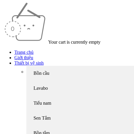
Your cart is currently empty
Trang chủ
Giới thiệu
Thiết bị vệ sinh
Bồn cầu
Lavabo
Tiểu nam
Sen Tắm
Bồn tắm