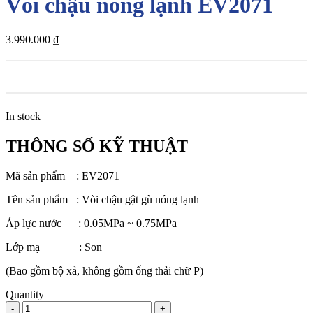
Vòi chậu nóng lạnh EV2071
3.990.000
₫
In stock
THÔNG SỐ KỸ THUẬT
Mã sản phẩm : EV2071
Tên sản phẩm : Vòi chậu gật gù nóng lạnh
Áp lực nước : 0.05MPa ~ 0.75MPa
Lớp mạ : Son
(Bao gồm bộ xả, không gồm ống thải chữ P)
Quantity
Vòi