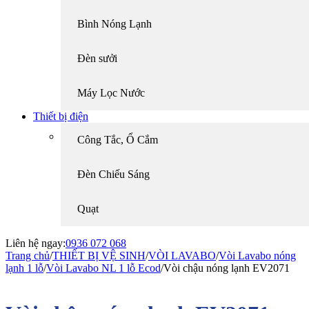
Bình Nóng Lạnh
Đèn sưởi
Máy Lọc Nước
Thiết bị điện
Công Tắc, Ổ Cắm
Đèn Chiếu Sáng
Quạt
Liên hệ ngay:
0936 072 068
Trang chủ
/
THIẾT BỊ VỆ SINH
/
VÒI LAVABO
/
Vòi Lavabo nóng
lạnh 1 lỗ
/
Vòi Lavabo NL 1 lỗ Ecod
/
Vòi chậu nóng lạnh EV2071