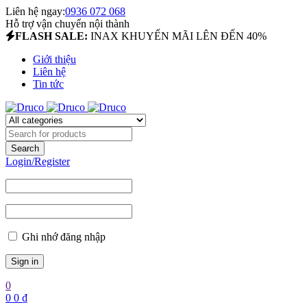
Liên hệ ngay:
0936 072 068
Hỗ trợ vận chuyển nội thành
FLASH SALE:
INAX KHUYẾN MÃI LÊN ĐẾN 40%
Giới thiệu
Liên hệ
Tin tức
Login/Register
Ghi nhớ đăng nhập
0
0
0
₫