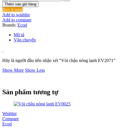
chậu
Thêm vào giỏ hàng
nóng
Buy it now
lạnh
Add to wishlist
EV2071
Add to compare
số
Brands:
Ecod
lượng
Mô tả
Vận chuyển
.
Hãy là người đầu tiên nhận xét “Vòi chậu nóng lạnh EV2071”
Show More
Show Less
Sản phẩm tương tự
Wishlist
Compare
Ecod